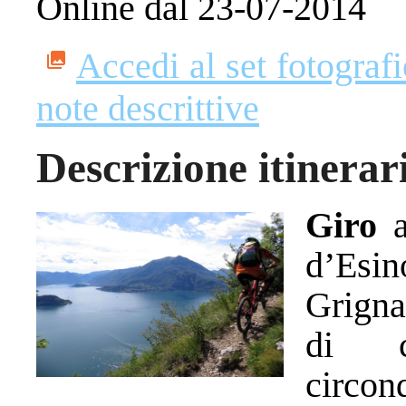
Online dal 23-07-2014
Accedi al set fotograf
note descrittive
Descrizione itinerar
Giro
a
d’Esin
Grigna
di ca
circo