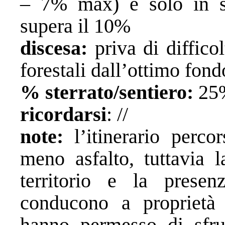
– 7% max) e solo in sp
supera il 10%
discesa:
priva di diffico
forestali dall’ottimo fon
% sterrato/sentiero:
25
ricordarsi
: //
note:
l’itinerario perco
meno asfalto, tuttavia l
territorio e la prese
conducono a proprietà
hanno permesso di sfru