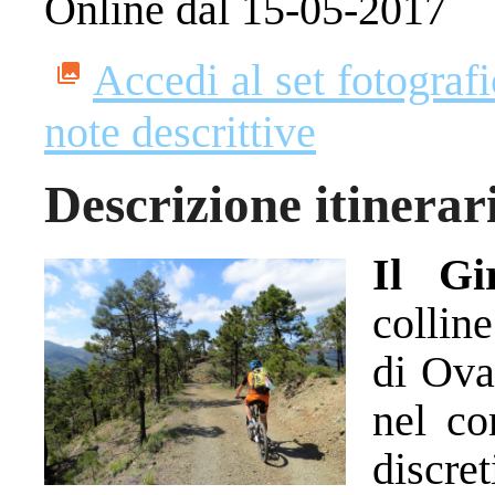
Online dal 15-05-2017
Accedi al set fotograf
note descrittive
Descrizione itinerar
Il Gi
colline
di Ova
nel co
discre