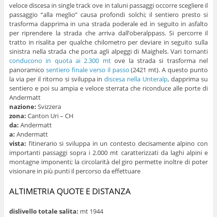
veloce discesa in single track ove in taluni passaggi occorre scegliere il
passaggio “alla meglio” causa profondi solchi; il sentiero presto si
trasforma dapprima in una strada poderale ed in seguito in asfalto
per riprendere la strada che arriva dall’oberalppass. Si percorre il
tratto in risalita per qualche chilometro per deviare in seguito sulla
sinistra nella strada che porta agli alpeggi di Maighels. Vari tornanti
conducono in quota ai 2.300 mt
ove la strada si trasforma nel
panoramico
sentiero finale verso il passo
(2421 mt). A questo punto
la via per il ritorno si sviluppa in
discesa nella Unteralp
, dapprima su
sentiero e poi su ampia e veloce sterrata che riconduce alle porte di
Andermatt
nazione:
Svizzera
zona:
Canton Uri – CH
da:
Andermatt
a:
Andermatt
vista:
l’itinerario si sviluppa in un contesto decisamente alpino con
importanti passaggi sopra i 2.000 mt caratterizzati da laghi alpini e
montagne imponenti; la circolarità del giro permette inoltre di poter
visionare in più punti il percorso da effettuare
ALTIMETRIA QUOTE E DISTANZA
dislivello totale salita:
mt 1944