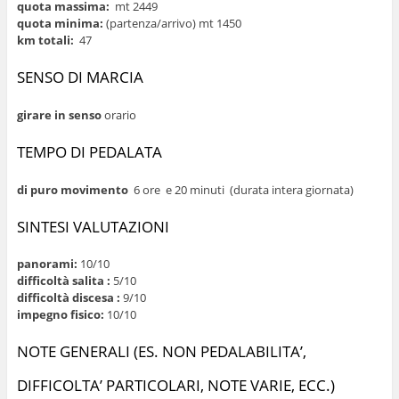
quota massima:
mt 2449
quota minima:
(partenza/arrivo) mt 1450
km totali:
47
SENSO DI MARCIA
girare in senso
orario
TEMPO DI PEDALATA
di puro movimento
6 ore e 20 minuti (durata intera giornata)
SINTESI VALUTAZIONI
panorami:
10/10
difficoltà salita :
5/10
difficoltà discesa :
9/10
impegno fisico:
10/10
NOTE GENERALI (ES. NON PEDALABILITA’,
DIFFICOLTA’ PARTICOLARI, NOTE VARIE, ECC.)