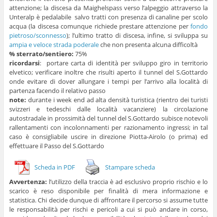
attenzione; la discesa da Maighelspass verso l’alpeggio attraverso la
Unteralp è pedalabile salvo tratti con presenza di canaline per scolo
acqua (la discesa comunque richiede prestare attenzione per
fondo
pietroso/sconnesso
); l’ultimo tratto di discesa, infine, si sviluppa su
ampia e veloce strada poderale
che non presenta alcuna difficoltà
% sterrato/sentiero:
75%
ricordarsi
: portare carta di identità per sviluppo giro in territorio
elvetico; verificare inoltre che risulti aperto il tunnel del S.Gottardo
onde evitare di dover allungare i tempi per l’arrivo alla località di
partenza facendo il relativo passo
note:
durante i week end ad alta densità turistica (rientro dei turisti
svizzeri e tedeschi dalle località vacanziere) la circolazione
autostradale in prossimità del tunnel del S.Gottardo subisce notevoli
rallentamenti con incolonnamenti per razionamento ingressi; in tal
caso è consigliabile uscire in direzione Piotta-Airolo (o prima) ed
effettuare il Passo del S.Gottardo
Scheda in PDF
Stampare scheda
Avvertenza:
l’utilizzo della traccia è ad esclusivo proprio rischio e lo
scarico è reso disponibile per finalità di mera informazione e
statistica. Chi decide dunque di affrontare il percorso si assume tutte
le responsabilità per rischi e pericoli a cui si può andare in corso,