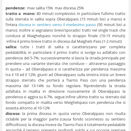
pendenze:
max salita 15% max discesa 25%
tratto a mano:
80 minuti complessivi; in particolare l’ultimo tratto
sulla sterrata in salita sopra Oberalppass (15 minuti bici a mano) e
l’intera
discesa in sentiero verso il medesimo passo
(50 minuti bici a
mano); inoltre si segnalano brevi/sporadici tratti nel single track che
conduce al Maighelspass nonchè lo strappo finale (10-15 minuti);
infine il primo breve tratto in discesa dal Maighels Pass (1-2 minuti)
salita:
tutte i tratti di salita si caratterizzano per completa
pedalabilità; in particolare: il primo tratto si svolge su asfaltato con
pendenza del 5-7%; successivamente si lascia la strada principale per
prendere una variante sterrata che conduce – attraverso passaggio
in quota – ad Oberalppass e si caratterizza per pendenza massima
tra il 10 ed il 12%; giunti ad Oberalppass sulla sinistra inizia un breve
strappo sterrato che porterà a Tiarms Pass con una pendenza
massima del 13-14% su fondo regolare. Riprendendo la strada
asfaltata in risalita in direzione nuovamente di Oberalppass la
pendenza si aggira su 6-7%, segue infine ultimo tratto su sterrato dal
fondo compatto in risalita verso Meighelspass con pendenza che si
assesta attorno al 10-12%
discesa:
la prima discesa in quota verso Oberalppass non risulta
ciclabile per la maggior parte (causa fondo sconnesso su sentiero
difficoltoso); la discesa invece da Tiarms Pass è totalmente pedalabile
ancorchè il terreno presenta profondi solchi a cui occorre prestare