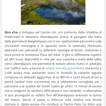
Giro che
si sviluppa nel Canton Uri, con partenza dalla cittadina di
Andermatt in direzione Oberalppass; prima di giungere alla meta
della giornata (il Maighelspass con il suo spettacolare panorama sulle
circostanti montagne e lo sguardo verso la Unteralp) l’itinerario
alternerà vari saliscendi su differenti tipologie di fondo, mettendo a
dura prova la resistenza fisica del biker. Il giro si differenzia rispetto
ad altri tours disponibili in rete per una variante a metà della salita
verso Oberalppass che permette di evitare ultimo tratto in asfaltato
con traffico auto a favore di
ampia sterrata panoramica
che porta a
2.449 quota max, passando sotto lo Stoeckli; la variante seguita
comporta un dislivello aggiuntivo di ca 400 mt e ca 65 minuti di bici a
spinta (vedasi note successive) ma è caldamente consigliata per i
panorami e la qualità del fondo (salvo gli ultimi 15 minuti di ascesa
che si svolgono su sentiero difficoltoso e non ciclabile). In alternativa
si può proseguire su asfalto fino all’Oberalppass evitando la spinta
del mezzo. Giunti al passo si imbocca sulla sinistra una strada
sterrata in ripida ascesa che conduce al Tiarms Pass; ha inizio una