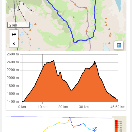
2 km
↦
×
Mapp