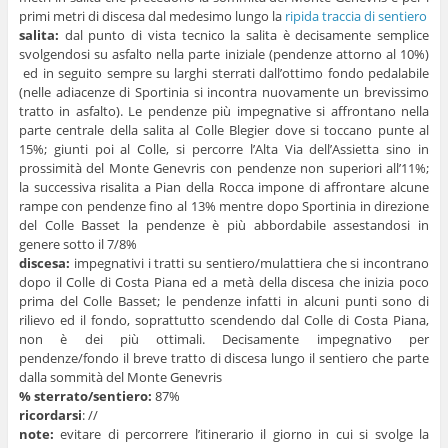
primi metri di discesa dal medesimo lungo la
ripida traccia di sentiero
salita:
dal punto di vista tecnico la salita è decisamente semplice
svolgendosi su asfalto nella parte iniziale (pendenze attorno al 10%)
ed in seguito sempre su larghi sterrati dall’ottimo fondo pedalabile
(nelle adiacenze di Sportinia si incontra nuovamente un brevissimo
tratto in asfalto). Le pendenze più impegnative si affrontano nella
parte centrale della salita al Colle Blegier dove si toccano punte al
15%; giunti poi al Colle, si percorre l’Alta Via dell’Assietta sino in
prossimità del Monte Genevris con pendenze non superiori all’11%;
la successiva risalita a Pian della Rocca impone di affrontare alcune
rampe con pendenze fino al 13% mentre dopo Sportinia in direzione
del Colle Basset la pendenze è più abbordabile assestandosi in
genere sotto il 7/8%
discesa:
impegnativi i tratti su sentiero/mulattiera che si incontrano
dopo il Colle di Costa Piana ed a metà della discesa che inizia poco
prima del Colle Basset; le pendenze infatti in alcuni punti sono di
rilievo ed il fondo, soprattutto scendendo dal Colle di Costa Piana,
non è dei più ottimali. Decisamente impegnativo per
pendenze/fondo il breve tratto di discesa lungo il sentiero che parte
dalla sommità del Monte Genevris
% sterrato/sentiero:
87%
ricordarsi
: //
note:
evitare di percorrere l’itinerario il giorno in cui si svolge la