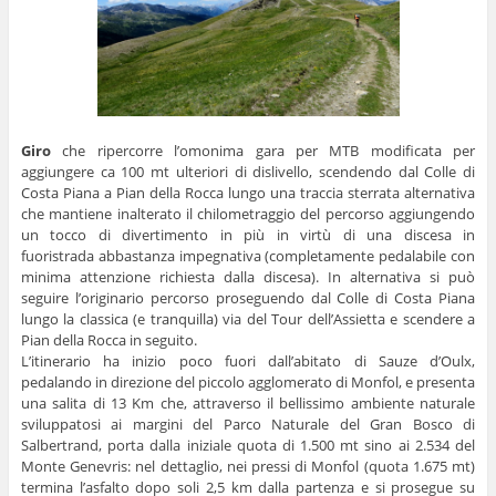
Giro
che ripercorre l’omonima gara per MTB modificata per
aggiungere ca 100 mt ulteriori di dislivello, scendendo dal Colle di
Costa Piana a Pian della Rocca lungo una traccia sterrata alternativa
che mantiene inalterato il chilometraggio del percorso aggiungendo
un tocco di divertimento in più in virtù di una discesa in
fuoristrada abbastanza impegnativa (completamente pedalabile con
minima attenzione richiesta dalla discesa). In alternativa si può
seguire l’originario percorso proseguendo dal Colle di Costa Piana
lungo la classica (e tranquilla) via del Tour dell’Assietta e scendere a
Pian della Rocca in seguito.
L’itinerario ha inizio poco fuori dall’abitato di Sauze d’Oulx,
pedalando in direzione del piccolo agglomerato di Monfol, e presenta
una salita di 13 Km che, attraverso il bellissimo ambiente naturale
sviluppatosi ai margini del Parco Naturale del Gran Bosco di
Salbertrand, porta dalla iniziale quota di 1.500 mt sino ai 2.534 del
Monte Genevris: nel dettaglio, nei pressi di Monfol (quota 1.675 mt)
termina l’asfalto dopo soli 2,5 km dalla partenza e si prosegue su