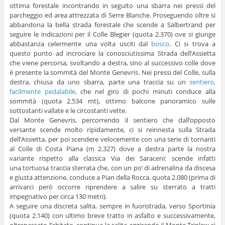
ottima forestale incontrando in seguito una sbarra nei pressi del
parcheggio ed area attrezzata di Serre Blanche. Proseguendo oltre si
abbandona la bella strada forestale che scende a Salbertrand per
seguire le indicazioni per il Colle Blegier (quota 2.370) ove si giunge
abbastanza celermente una volta usciti dal
bosco
. Ci si trova a
questo punto ad incrociare la conosciutissima Strada dell’Assietta
che viene percorsa, svoltando a destra, sino al successivo colle dove
è presente la sommità del Monte Genevris. Nei pressi del Colle, sulla
destra, chiusa da uno sbarra, parte una traccia su un
sentiero,
facilmente pedalabile,
che nel giro di pochi minuti conduce alla
sommità (quota 2.534 mt), ottimo balcone panoramico sulle
sottostanti vallate e le circostanti vette.
Dal Monte Genevris, percorrendo il sentiero che dall’opposto
versante scende molto ripidamente, ci si reinnesta sulla Strada
dell’Assietta, per poi scendere velocemente con una serie di tornanti
al Colle di Costa Piana (m 2.327) dove a destra parte la nostra
variante rispetto alla classica Via dei Saraceni: scende infatti
una tortuosa traccia sterrata che, con un po’ di adrenalina da discesa
e giusta attenzione, conduce a Pian della Rocca, quota 2.080 (prima di
arrivarci però occorre riprendere a salire su sterrato a tratti
impegnativo per circa 130 metri).
A seguire una discreta salita, sempre in fuoristrada, verso Sportinia
(quota 2.140) con ultimo breve tratto in asfalto e successivamente,
oltrepassato l’abitato, continua la salita aggirando il Monte Triplex: si