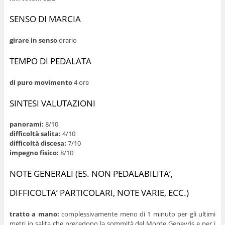
SENSO DI MARCIA
girare in senso
orario
TEMPO DI PEDALATA
di puro movimento
4 ore
SINTESI VALUTAZIONI
panorami:
8/10
difficoltà salita:
4/10
difficoltà discesa:
7/10
impegno fisico:
8/10
NOTE GENERALI (ES. NON PEDALABILITA’,
DIFFICOLTA’ PARTICOLARI, NOTE VARIE, ECC.)
tratto a mano:
complessivamente meno di 1 minuto per gli ultimi
metri in salita che precedono la sommità del Monte Genevris e per i