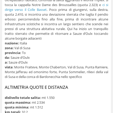
tocca la cappella Notre Dame des Broussailles (quota 2.323) e
ci si
dirige verso il Colle Basset
. Poco prima di giungervi, sulla destra,
quota 2.410, si incontra una deviazione sterrata che taglia il pendio
erboso: percorrendola fino alla fine, prima di incontrare alcune
infrastrutture sciistiche si incontra un largo sentiero che scende nei
pressi di una struttura abitativa rurale. Qui ha inizio un tranquillo
tratto sterrato che permette di ritornare a Sauze d’Oulx toccando
alcune borgate adiacenti
nazione:
Italia
zona:
Val di Susa
provincia:
To
da:
Sauze d’Oulx
a:
Sauze d’Oulx
vista
: Monte Fraiteve, Monte Chaberton, Val di Susa, Punta Ramiere,
Monte Jafferau ed omonimo forte, Punta Sommelier, rilievi della val
di Susa e della conca di Bardonecchia nello specifico
ALTIMETRIA QUOTE E DISTANZA
dislivello totale salita:
mt 1.550
quota massima:
mt 2.534
quota minima:
mt 1.512
km totali:
32,2