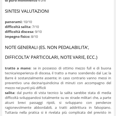
di puro movimento
4 ore
SINTESI VALUTAZIONI
panorami:
10/10
difficoltà salita:
7/10
difficoltà discesa:
9/10
impegno fisico:
8/10
NOTE GENERALI (ES. NON PEDALABILITA’,
DIFFICOLTA’ PARTICOLARI, NOTE VARIE, ECC.)
tratto a mano:
se in possesso di ottimo mezzo full e di buona
tecnica/esperienza di discesa, il tratto a mano scendendo dal Lac la
Barre è sostanzialmente assente; in caso contrario vanno messi in
preventivo una decina/quindicina di minuti con accompagno del
mezzo nei punti più difficili
salita:
dal punto di vista tecnico la salita sarebbe stata di media
difficoltà sviluppandosi totalmente su ex strade militari che, a parte
alcuni brevi passaggi ripidi, si sviluppano con pendenze
ragionevolmente abbordabili, a tratti addirittura in falsopiano.
Tuttavia nella pratica si è rivelata più complicata del previsto in