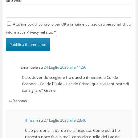
Sito web
Attivare box di controllo per OK a tenuta e utilizzo dati personali di cui
informativa Privacy nel sito.
*
Emanuele
su
24 Luglio 2026 alle 11:56
Ciao, dovendo scegliere tra questo itinerario e Col de
Granon – Col de l’Oule – Lac de Cristol quale vi sentireste di
consigliare? Grazie
Rispondi
Il Team
su
27 Luglio 2026 alle 23:46
Ciao perdona il ritardo nella risposta. Come poi ti ho
risposto poco fa alla mail, consiglio quello del Lac de