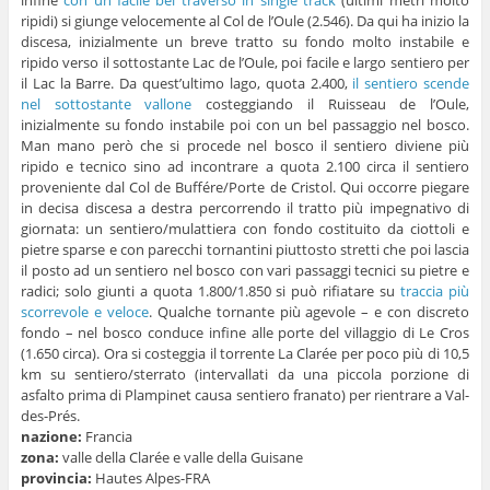
ripidi) si giunge velocemente al Col de l’Oule (2.546). Da qui ha inizio la
discesa, inizialmente un breve tratto su fondo molto instabile e
ripido verso il sottostante Lac de l’Oule, poi facile e largo sentiero per
il Lac la Barre. Da quest’ultimo lago, quota 2.400,
il sentiero scende
nel sottostante vallone
costeggiando il Ruisseau de l’Oule,
inizialmente su fondo instabile poi con un bel passaggio nel bosco.
Man mano però che si procede nel bosco il sentiero diviene più
ripido e tecnico sino ad incontrare a quota 2.100 circa il sentiero
proveniente dal Col de Buffére/Porte de Cristol. Qui occorre piegare
in decisa discesa a destra percorrendo il tratto più impegnativo di
giornata: un sentiero/mulattiera con fondo costituito da ciottoli e
pietre sparse e con parecchi tornantini piuttosto stretti che poi lascia
il posto ad un sentiero nel bosco con vari passaggi tecnici su pietre e
radici; solo giunti a quota 1.800/1.850 si può rifiatare su
traccia più
scorrevole e veloce
. Qualche tornante più agevole – e con discreto
fondo – nel bosco conduce infine alle porte del villaggio di Le Cros
(1.650 circa). Ora si costeggia il torrente La Clarée per poco più di 10,5
km su sentiero/sterrato (intervallati da una piccola porzione di
asfalto prima di Plampinet causa sentiero franato) per rientrare a Val-
des-Prés.
nazione:
Francia
zona:
valle della Clarée e valle della Guisane
provincia:
Hautes Alpes-FRA