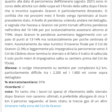
quanto alla data di percorrenza dell’itinerario (agosto 2021) sono in
corso delle attività con delle ruspe ed il fondo della salita dopo il bivio
che si incontra superato Granon è particolarmente dissestato. Si
confida che nei prossimi mesi il fondo venga ripristinato al buon
precedente stato. A livello di pendenze, volendo andare nel dettaglio,
si segnala che l’ascesa a Granon nei primi tornati affronta pendenze
nell’ordine del 10-14% per poi sostanzialmente assestarsi attorno al
7/9%; dopo Granon le pendenze aumentano leggermente con un
paio di punti al 13-14% ma sostanzialmente per poche centinaia di
metri. Assolutamente da relax turistico il traverso finale per il Col de
Granon (2-3%) e leggermente più impegnativa la percorrenze verso il
Col de Cibières dove termina lo sterrato e di fatto il tratto di salita (da
li solo pochi metri di impegnativa salita su sentiero prima del Col de
l’Oule)
discesa:
si svolge interamente su sentiero per complessivi 6,2 km,
particolarmente difficile tra i 2.200 ed i 1.800 mt come sopra
dettagliato
% sterrato/sentiero:
91%
ricordarsi
: //
note:
fin tanto che i lavori (si spera) di rifacimento dello sterrato
dopo Granon non saranno ultimati, è preferibile allungare di circa 1
km il percorso seguendo, al bivio citato, la traccia gps di un altro
itinerario nella zona del Col de Granon