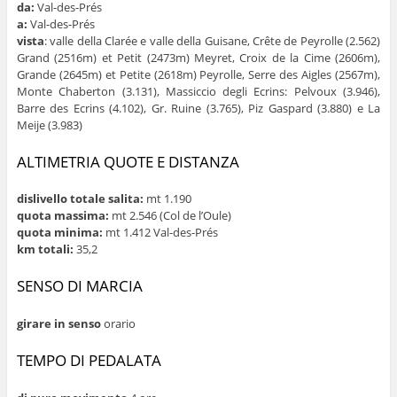
da:
Val-des-Prés
a:
Val-des-Prés
vista
: valle della Clarée e valle della Guisane, Crête de Peyrolle (2.562)
Grand (2516m) et Petit (2473m) Meyret, Croix de la Cime (2606m),
Grande (2645m) et Petite (2618m) Peyrolle, Serre des Aigles (2567m),
Monte Chaberton (3.131), Massiccio degli Ecrins: Pelvoux (3.946),
Barre des Ecrins (4.102), Gr. Ruine (3.765), Piz Gaspard (3.880) e La
Meije (3.983)
ALTIMETRIA QUOTE E DISTANZA
dislivello totale salita:
mt 1.190
quota massima:
mt 2.546 (Col de l’Oule)
quota minima:
mt 1.412 Val-des-Prés
km totali:
35,2
SENSO DI MARCIA
girare in senso
orario
TEMPO DI PEDALATA