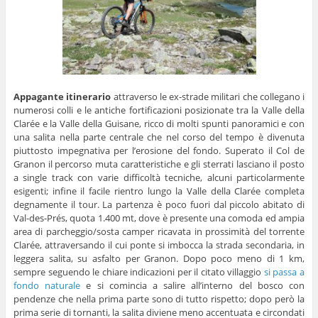
Appagante itinerario
attraverso le ex-strade militari che collegano i
numerosi colli e le antiche fortificazioni posizionate tra la Valle della
Clarée e la Valle della Guisane, ricco di molti spunti panoramici e con
una salita nella parte centrale che nel corso del tempo è divenuta
piuttosto impegnativa per l’erosione del fondo. Superato il Col de
Granon il percorso muta caratteristiche e gli sterrati lasciano il posto
a single track con varie difficoltà tecniche, alcuni particolarmente
esigenti; infine il facile rientro lungo la Valle della Clarée completa
degnamente il tour. La partenza è poco fuori dal piccolo abitato di
Val-des-Prés, quota 1.400 mt, dove è presente una comoda ed ampia
area di parcheggio/sosta camper ricavata in prossimità del torrente
Clarée, attraversando il cui ponte si imbocca la strada secondaria, in
leggera salita, su asfalto per Granon. Dopo poco meno di 1 km,
sempre seguendo le chiare indicazioni per il citato villaggio
si passa a
fondo naturale
e si comincia a salire all’interno del bosco con
pendenze che nella prima parte sono di tutto rispetto; dopo però la
prima serie di tornanti, la salita diviene meno accentuata e circondati