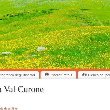
ografico degli itinerari
Itinerari-mtb.it
Elenco dei pe
a Val Curone
ote descrittive