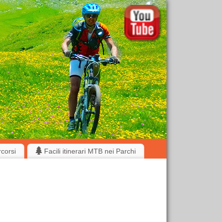
rcorsi
Facili itinerari MTB nei Parchi