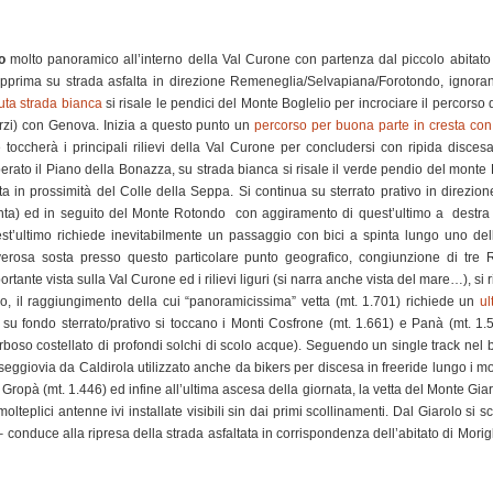
o
molto panoramico all’interno della Val Curone con partenza dal piccolo abitato
prima su strada asfalta in direzione Remeneglia/Selvapiana/Forotondo, ignorando
uta strada bianca
si risale le pendici del Monte Boglelio per incrociare il percorso
rzi) con Genova. Inizia a questo punto un
percorso per buona parte in cresta con m
 toccherà i principali rilievi della Val Curone per concludersi con ripida disces
erato il Piano della Bonazza, su strada bianca si risale il verde pendio del monte
ta in prossimità del Colle della Seppa. Si continua su sterrato prativo in direzi
nta) ed in seguito del Monte Rotondo con aggiramento di quest’ultimo a destra e
st’ultimo richiede inevitabilmente un passaggio con bici a spinta lungo uno del
erosa sosta presso questo particolare punto geografico, congiunzione di tr
ortante vista sulla Val Curone ed i rilievi liguri (si narra anche vista del mare…), si
o, il raggiungimento della cui “panoramicissima” vetta (mt. 1.701) richiede un
ul
su fondo sterrato/prativo si toccano i Monti Cosfrone (mt. 1.661) e Panà (mt. 1.
 erboso costellato di profondi solchi di scolo acque). Seguendo un single track ne
eggiovia da Caldirola utilizzato anche da bikers per discesa in freeride lungo i molt
pà (mt. 1.446) ed infine all’ultima ascesa della giornata, la vetta del Monte Gia
molteplici antenne ivi installate visibili sin dai primi scollinamenti. Dal Giarolo si
– conduce alla ripresa della strada asfaltata in corrispondenza dell’abitato di Morig