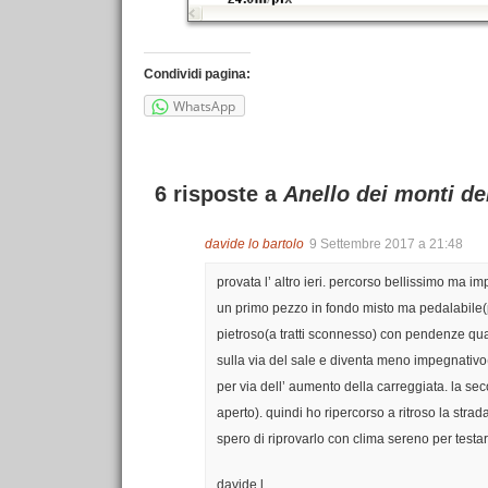
Condividi pagina:
WhatsApp
6 risposte a
Anello dei monti de
davide lo bartolo
9 Settembre 2017 a 21:48
provata l’ altro ieri. percorso bellissimo ma i
un primo pezzo in fondo misto ma pedalabile(
pietroso(a tratti sconnesso) con pendenze qua
sulla via del sale e diventa meno impegnativo
per via dell’ aumento della carreggiata. la se
aperto). quindi ho ripercorso a ritroso la stra
spero di riprovarlo con clima sereno per testare
davide l.