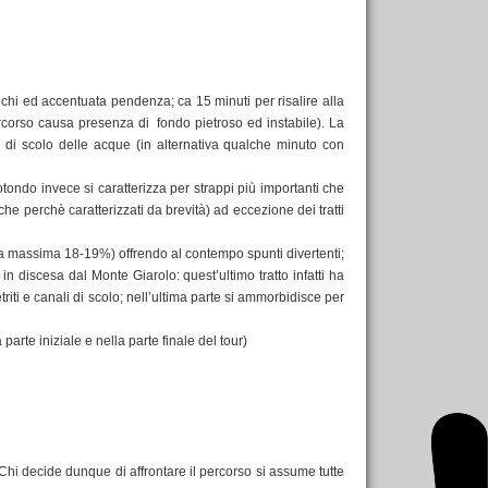
lchi ed accentuata pendenza; ca 15 minuti per risalire alla
percorso causa presenza di fondo pietroso ed instabile). La
 di scolo delle acque (in alternativa qualche minuto con
rotondo invece si caratterizza per strappi più importanti che
he perchè caratterizzati da brevità) ad eccezione dei tratti
za massima 18-19%) offrendo al contempo spunti divertenti;
 discesa dal Monte Giarolo: quest’ultimo tratto infatti ha
ti e canali di scolo; nell’ultima parte si ammorbidisce per
te iniziale e nella parte finale del tour)
a. Chi decide dunque di affrontare il percorso si assume tutte