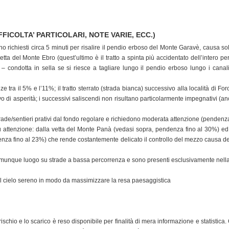
FFICOLTA’ PARTICOLARI, NOTE VARIE, ECC.)
no richiesti circa 5 minuti per risalire il pendio erboso del Monte Garavè, causa so
etta del Monte Ebro (quest’ultimo è il tratto a spinta più accidentato dell’intero 
 condotta in sella se si riesce a tagliare lungo il pendio erboso lungo i canali
 tra il 5% e l’11%; il tratto sterrato (strada bianca) successivo alla località di Fo
di asperità; i successivi saliscendi non risultano particolarmente impegnativi (anc
rade/sentieri prativi dal fondo regolare e richiedono moderata attenzione (penden
 attenzione: dalla vetta del Monte Panà (vedasi sopra, pendenza fino al 30%) ed in
za fino al 23%) che rende costantemente delicato il controllo del mezzo causa detri
unque luogo su strade a bassa percorrenza e sono presenti esclusivamente nella par
dal cielo sereno in modo da massimizzare la resa paesaggistica
 rischio e lo scarico è reso disponibile per finalità di mera informazione e statistic