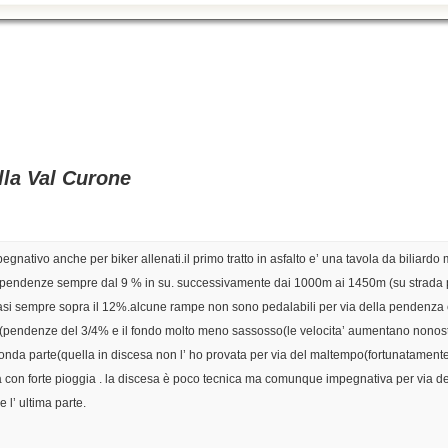
lla Val Curone
mpegnativo anche per biker allenati.il primo tratto in asfalto e’ una tavola da bilia
pendenze sempre dal 9 % in su. successivamente dai 1000m ai 1450m (su strada pa
si sempre sopra il 12%.alcune rampe non sono pedalabili per via della pendenza che
(pendenze del 3/4% e il fondo molto meno sassosso(le velocita’ aumentano nonostan
conda parte(quella in discesa non l’ ho provata per via del maltempo(fortunatamente
da con forte pioggia . la discesa è poco tecnica ma comunque impegnativa per via dei 
 l’ ultima parte.