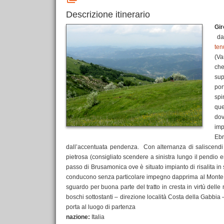
Descrizione itinerario
Gir
dap
ten
(Va
che
sup
por
spi
que
dov
imp
Ebr
dall’accentuata pendenza. Con alternanza di saliscendi 
pietrosa (consigliato scendere a sinistra lungo il pendio
passo di Brusamonica ove è situato impianto di risalita in s
conducono senza particolare impegno dapprima al Monte Gro
sguardo per buona parte del tratto in cresta in virtù delle 
boschi sottostanti – direzione località Costa della Gabbia 
porta al luogo di partenza
nazione:
Italia