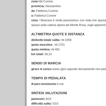
zona:
Val Curone
provincia:
Alessandria
da:
Fabbrica Curone
a:
Fabbrica Curone
vista
: l’itinerario è molto panoramico con vista che spazi
spazia sulla catena alpina del Monte Rosa, sugli appennini 
ALTIMETRIA QUOTE E DISTANZA
dislivello totale salita:
mt 1658
quota massima:
mt 1701
quota minima:
mt 481
km totali:
38,10
SENSO DI MARCIA
girare in senso
orario (giro opposto decisamente non pedal
TEMPO DI PEDALATA
di puro movimento
4 ore
SINTESI VALUTAZIONI
panorami:
9/10
difficoltà salita:
5/10