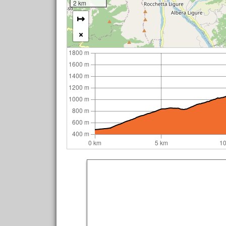
2 km
↦
×