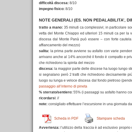
difficoltà discesa:
8/10
impegno fisico:
8/10
NOTE GENERALI (ES. NON PEDALABILITA’, DI
tratto a mano:
35 minuti ca complessivi; in particolare so
vetta del Monte Chiappo ed ulteriori 15 minuti ca per la v
discesa dal Monte Panà può essere – con forte cautela –
affiancamento del mezzo)
salita:
la prima parte avviene su asfalto con varie pendenze
arrivano anche al 14% ancorchè il fondo è compatto e privo 
che richiedono la spinta del mezzo
discesa:
la maggior parte delle discese ha luogo lungo st
si segnalano però 2 tratti che richiedono decisamente più
luogo su lunga e veloce discesa dal fondo pietroso (penden
passaggio all’interno di pineta
% sterrato/sentiero:
55% (i passaggi su asfalto hanno com
ricordarsi
: //
note:
consigliato effettuare l’escursione in una giornata 
Scheda in PDF
Stampare scheda
Avvertenza:
l’utilizzo della traccia è ad esclusivo proprio