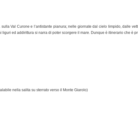
a sulla Val Curone e l’antistante pianura; nelle giornate dal cielo limpido, dalle v
liguri ed addirittura si narra di poter scorgere il mare. Dunque è itinerario che è p
abile nella salita su sterrato verso il Monte Giarolo)