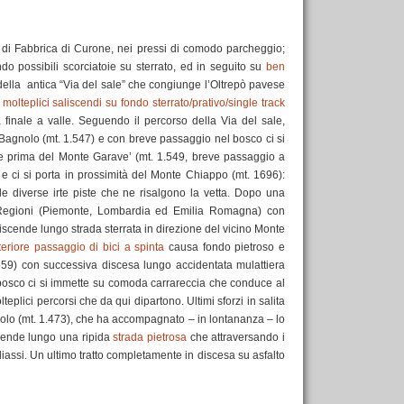
 di Fabbrica di Curone, nei pressi di comodo parcheggio;
 possibili scorciatoie su sterrato, ed in seguito su
ben
 della antica “Via del sale” che congiunge l’Oltrepò pavese
olteplici saliscendi su fondo sterrato/prativo/single track
a finale a valle. Seguendo il percorso della Via del sale,
 Bagnolo (mt. 1.547) e con breve passaggio nel bosco ci si
one prima del Monte Garave’ (mt. 1.549, breve passaggio a
 ci si porta in prossimità del Monte Chiappo (mt. 1696):
le diverse irte piste che ne risalgono la vetta. Dopo una
e Regioni (Piemonte, Lombardia ed Emilia Romagna) con
 riscende lungo strada sterrata in direzione del vicino Monte
teriore passaggio di bici a spinta
causa fondo pietroso e
559) con successiva discesa lungo accidentata mulattiera
l bosco ci si immette su comoda carrareccia che conduce al
eplici percorsi che da qui dipartono. Ultimi sforzi in salita
rolo (mt. 1.473), che ha accompagnato – in lontananza – lo
 scende lungo una ripida
strada pietrosa
che attraversando i
liassi. Un ultimo tratto completamente in discesa su asfalto