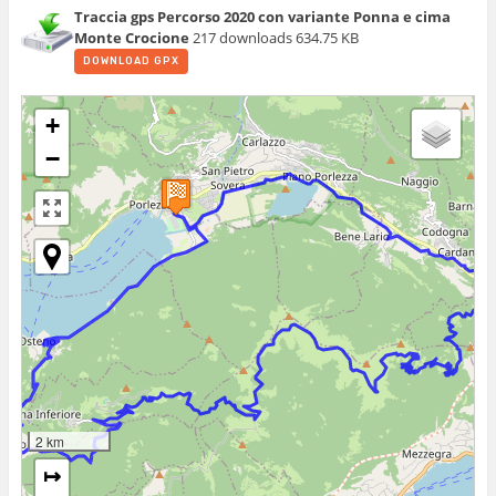
Traccia gps Percorso 2020 con variante Ponna e cima
Monte Crocione
217 downloads
634.75 KB
DOWNLOAD GPX
+
−
2 km
↦