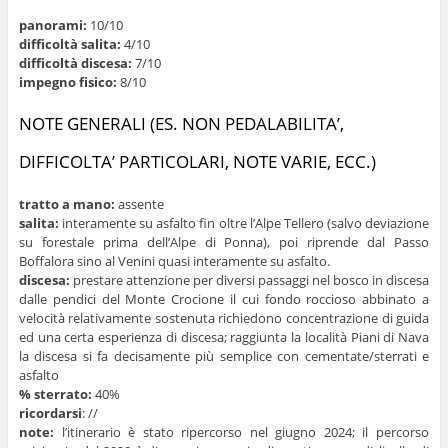
panorami:
10/10
difficoltà salita:
4/10
difficoltà discesa:
7/10
impegno fisico:
8/10
NOTE GENERALI (ES. NON PEDALABILITA’,
DIFFICOLTA’ PARTICOLARI, NOTE VARIE, ECC.)
tratto a mano:
assente
salita:
interamente su asfalto fin oltre l’Alpe Tellero (salvo deviazione
su forestale prima dell’Alpe di Ponna), poi riprende dal Passo
Boffalora sino al Venini quasi interamente su asfalto.
discesa:
prestare attenzione per diversi passaggi nel bosco in discesa
dalle pendici del Monte Crocione il cui fondo roccioso abbinato a
velocità relativamente sostenuta richiedono concentrazione di guida
ed una certa esperienza di discesa; raggiunta la località Piani di Nava
la discesa si fa decisamente più semplice con cementate/sterrati e
asfalto
% sterrato:
40%
ricordarsi
: //
note:
l’itinerario è stato ripercorso nel giugno 2024; il percorso