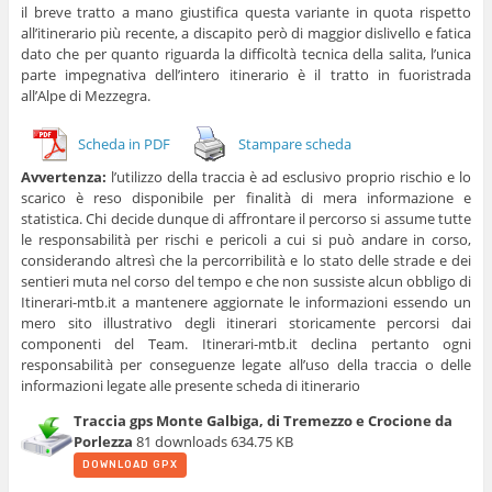
il breve tratto a mano giustifica questa variante in quota rispetto
all’itinerario più recente, a discapito però di maggior dislivello e fatica
dato che per quanto riguarda la difficoltà tecnica della salita, l’unica
parte impegnativa dell’intero itinerario è il tratto in fuoristrada
all’Alpe di Mezzegra.
Scheda in PDF
Stampare scheda
Avvertenza:
l’utilizzo della traccia è ad esclusivo proprio rischio e lo
scarico è reso disponibile per finalità di mera informazione e
statistica. Chi decide dunque di affrontare il percorso si assume tutte
le responsabilità per rischi e pericoli a cui si può andare in corso,
considerando altresì che la percorribilità e lo stato delle strade e dei
sentieri muta nel corso del tempo e che non sussiste alcun obbligo di
Itinerari-mtb.it a mantenere aggiornate le informazioni essendo un
mero sito illustrativo degli itinerari storicamente percorsi dai
componenti del Team. Itinerari-mtb.it declina pertanto ogni
responsabilità per conseguenze legate all’uso della traccia o delle
informazioni legate alle presente scheda di itinerario
Traccia gps Monte Galbiga, di Tremezzo e Crocione da
Porlezza
81 downloads
634.75 KB
DOWNLOAD GPX