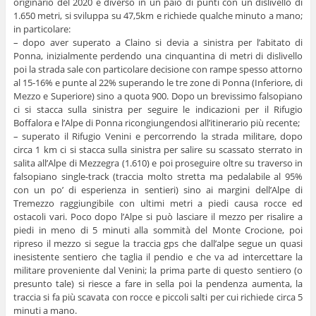
originario del 2020 è diverso in un paio di punti con un dislivello di
1.650 metri, si sviluppa su 47,5km e richiede qualche minuto a mano;
in particolare:
– dopo aver superato a Claino si devia a sinistra per l’abitato di
Ponna, inizialmente perdendo una cinquantina di metri di dislivello
poi la strada sale con particolare decisione con rampe spesso attorno
al 15-16% e punte al 22% superando le tre zone di Ponna (Inferiore, di
Mezzo e Superiore) sino a quota 900. Dopo un brevissimo falsopiano
ci si stacca sulla sinistra per seguire le indicazioni per il Rifugio
Boffalora e l’Alpe di Ponna ricongiungendosi all’itinerario più recente;
– superato il Rifugio Venini e percorrendo la strada militare, dopo
circa 1 km ci si stacca sulla sinistra per salire su scassato sterrato in
salita all’Alpe di Mezzegra (1.610) e poi proseguire oltre su traverso in
falsopiano single-track (traccia molto stretta ma pedalabile al 95%
con un po’ di esperienza in sentieri) sino ai margini dell’Alpe di
Tremezzo raggiungibile con ultimi metri a piedi causa rocce ed
ostacoli vari. Poco dopo l’Alpe si può lasciare il mezzo per risalire a
piedi in meno di 5 minuti alla sommità del Monte Crocione, poi
ripreso il mezzo si segue la traccia gps che dall’alpe segue un quasi
inesistente sentiero che taglia il pendio e che va ad intercettare la
militare proveniente dal Venini; la prima parte di questo sentiero (o
presunto tale) si riesce a fare in sella poi la pendenza aumenta, la
traccia si fa più scavata con rocce e piccoli salti per cui richiede circa 5
minuti a mano.