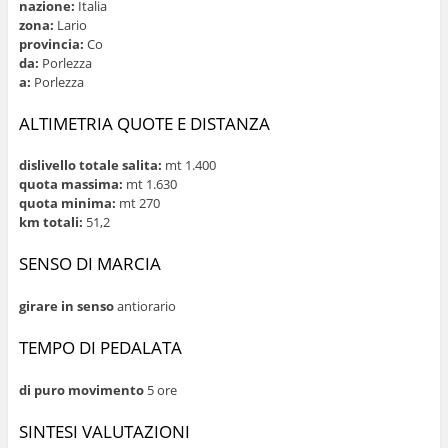
nazione:
Italia
zona:
Lario
provincia:
Co
da:
Porlezza
a:
Porlezza
ALTIMETRIA QUOTE E DISTANZA
dislivello totale salita:
mt 1.400
quota massima:
mt 1.630
quota minima:
mt 270
km totali:
51,2
SENSO DI MARCIA
girare in senso
antiorario
TEMPO DI PEDALATA
di puro movimento
5 ore
SINTESI VALUTAZIONI