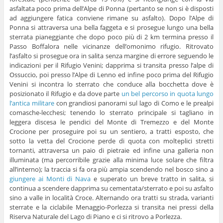
asfaltata poco prima dell’Alpe di Ponna (pertanto se non si è disposti
ad aggiungere fatica conviene rimane su asfalto). Dopo l’Alpe di
Ponna si attraversa una bella faggeta e si prosegue lungo una bella
sterrata pianeggiante che dopo poco più di 2 km termina presso il
Passo Boffalora nelle vicinanze dell’omonimo rifugio. Ritrovato
l’asfalto si prosegue ora in salita senza margine di errore seguendo le
indicazioni per il Rifugio Venini; dapprima si transita presso l’alpe di
Ossuccio, poi presso l’Alpe di Lenno ed infine poco prima del Rifugio
Venini si incontra lo sterrato che conduce alla bocchetta dove è
posizionato il Rifugio e da dove parte
un bel percorso in quota lungo
l’antica militare
con grandiosi panorami sul lago di Como e le prealpi
comasche-lecchesi; tenendo lo sterrato principale si tagliano in
leggera discesa le pendici del Monte di Tremezzo e del Monte
Crocione per proseguire poi su un sentiero, a tratti esposto, che
sotto la vetta del Crocione perde di quota con molteplici stretti
tornanti, attraversa un paio di pietraie ed infine una galleria non
illuminata (ma percorribile grazie alla minima luce solare che filtra
all’interno); la traccia si fa ora più ampia scendendo nel bosco sino a
giungere ai Monti di Nava
e superato un breve tratto in salita, si
continua a scendere dapprima su cementata/sterrato e poi su asfalto
sino a valle in località Croce. Alternando ora tratti su strada, varianti
sterrate e la ciclabile Menaggio-Porlezza si transita nei pressi della
Riserva Naturale del Lago di Piano e ci si ritrovo a Porlezza.