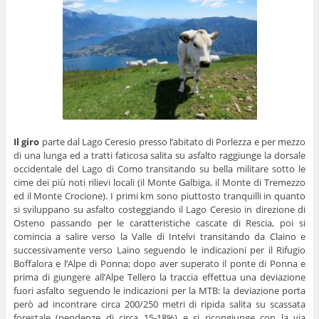
Il giro
parte dal Lago Ceresio presso l’abitato di Porlezza e per mezzo
di una lunga ed a tratti faticosa salita su asfalto raggiunge la dorsale
occidentale del Lago di Como transitando su bella militare sotto le
cime dei più noti rilievi locali (il Monte Galbiga, il Monte di Tremezzo
ed il Monte Crocione). I primi km sono piuttosto tranquilli in quanto
si sviluppano su asfalto costeggiando il Lago Ceresio in direzione di
Osteno passando per le caratteristiche cascate di Rescia, poi si
comincia a salire verso la Valle di Intelvi transitando da Claino e
successivamente verso Laino seguendo le indicazioni per il Rifugio
Boffalora e l’Alpe di Ponna; dopo aver superato il ponte di Ponna e
prima di giungere all’Alpe Tellero la traccia effettua una deviazione
fuori asfalto seguendo le indicazioni per la MTB: la deviazione porta
però ad incontrare circa 200/250 metri di ripida salita su scassata
forestale (pendenze di circa 15-18%) e si ricongiunge con la via