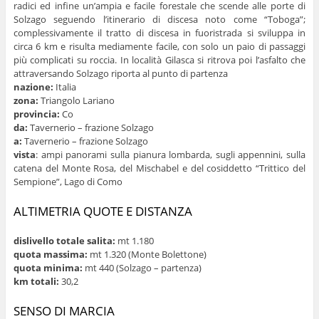
radici ed infine un’ampia e facile forestale che scende alle porte di
Solzago seguendo l’itinerario di discesa noto come “Toboga”;
complessivamente il tratto di discesa in fuoristrada si sviluppa in
circa 6 km e risulta mediamente facile, con solo un paio di passaggi
più complicati su roccia. In località Gilasca si ritrova poi l’asfalto che
attraversando Solzago riporta al punto di partenza
nazione:
Italia
zona:
Triangolo Lariano
provincia:
Co
da:
Tavernerio – frazione Solzago
a:
Tavernerio – frazione Solzago
vista
: ampi panorami sulla pianura lombarda, sugli appennini, sulla
catena del Monte Rosa, del Mischabel e del cosiddetto “Trittico del
Sempione”, Lago di Como
ALTIMETRIA QUOTE E DISTANZA
dislivello totale salita:
mt 1.180
quota massima:
mt 1.320 (Monte Bolettone)
quota minima:
mt 440 (Solzago – partenza)
km totali:
30,2
SENSO DI MARCIA