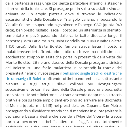
dalla partenza si raggiunge così senza particolare affanno la stazione
di arrivo della funicolare. Si prosegue poi in salita su asfalto sino ad
arrivare ad un ampio piazzale dove si trovano le indicazioni
escursionistiche della Dorsale del Triangolo Lariano: imboccando la
Via alle Colme e superando agevolmente l’albergo CAO (quota 940
circa), ben presto l’asfalto lascia il posto ad un alternanza di sterrato,
cementato e pavè passando dalle varie baite dislocate lungo il
percorso (Baita Carla mt. 979, Baita Bondella mt. 1.060 e Baita Boletto
1.150 circa). Dalla Baita Boletto l’ampia strada lascia il posto a
mulattiere/sentieri affrontando subito un breve ma ripidissimo ed
accidentato strappo in salita che porta in prossimità della vetta del
Monte Boletto. L’itinerario classico della Dorsale prosegue a sinistra
del Boletto su una facile mulattiera in saliscendi; la traccia del
presente itinerario invece segue il
bellissimo single track di destra che
circumnaviga il Boletto
offrendo ottimi panorami sulla sottostante
pianura e sugli attigui rilievi collinari per ricongiungersi
successivamente con il sentiero della Dorsale presso una bocchetta
con vista sul Monte Bolettone. La traccia scende dapprima su traccia
prativa e poi su facile ampio sentiero sino ad arrivare alle Bocchetta
di Molina (quota mt 1.115) nei pressi della ex Capanna San Pietro;
proseguendo sull’evidente traccia che si mantiene in quota (evitare la
deviazione bassa a destra che scende all’Alpe del Vicerè) la traccia
porta a percorrere il bel “sentiero dei faggi”, quasi totalmente
pedalabile (qualche rara interruzione legata ad alberi caduti su