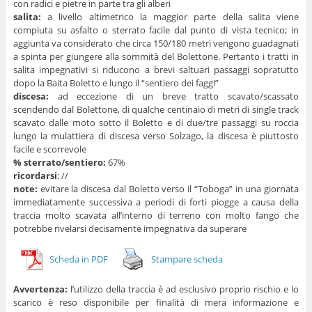
con radici e pietre in parte tra gli alberi
salita:
a livello altimetrico la maggior parte della salita viene
compiuta su asfalto o sterrato facile dal punto di vista tecnico; in
aggiunta va considerato che circa 150/180 metri vengono guadagnati
a spinta per giungere alla sommità del Bolettone. Pertanto i tratti in
salita impegnativi si riducono a brevi saltuari passaggi sopratutto
dopo la Baita Boletto e lungo il “sentiero dei faggi”
discesa:
ad eccezione di un breve tratto scavato/scassato
scendendo dal Bolettone, di qualche centinaio di metri di single track
scavato dalle moto sotto il Boletto e di due/tre passaggi su roccia
lungo la mulattiera di discesa verso Solzago, la discesa è piuttosto
facile e scorrevole
% sterrato/sentiero:
67%
ricordarsi
: //
note:
evitare la discesa dal Boletto verso il “Toboga” in una giornata
immediatamente successiva a periodi di forti piogge a causa della
traccia molto scavata all’interno di terreno con molto fango che
potrebbe rivelarsi decisamente impegnativa da superare
Scheda in PDF
Stampare scheda
Avvertenza:
l’utilizzo della traccia è ad esclusivo proprio rischio e lo
scarico è reso disponibile per finalità di mera informazione e