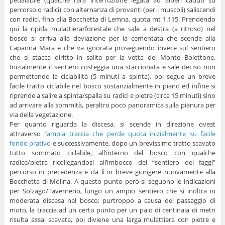
percorso o radici) con alternanza di provanti (per i muscoli) saliscendi
con radici, fino alla Bocchetta di Lemna, quota mt 1.115. Prendendo
qui la ripida mulattiera/forestale che sale a destra (a ritroso) nel
bosco si arriva alla deviazione per la cementata che scende alla
Capanna Mara e che va ignorata proseguendo invece sul sentiero
che si stacca diritto in salita per la vetta del Monte Bolettone.
Inizialmente il sentiero costeggia una staccionata e sale deciso non
permettendo la ciclabilità (5 minuti a spinta), poi segue un breve
facile tratto ciclabile nel bosco sostanzialmente in piano ed infine si
riprende a salire a spinta/spalla su radici e pietre (circa 15 minuti) sino
ad arrivare alla sommità, peraltro poco panoramica sulla pianura per
via della vegetazione.
Per quanto riguarda la discesa, si scende in direzione ovest
attraverso
l’ampia traccia che perde quota inizialmente su facile
fondo prativo
e successivamente, dopo un brevissimo tratto scavato
tutto sommato ciclabile, all’interno del bosco con qualche
radice/pietra ricollegandosi all’imbocco del “sentiero dei faggi”
percorso in precedenza e da lì in breve giungere nuovamente alla
Bocchetta di Molina. A questo punto però si seguono le indicazioni
per Solzago/Tavernerio, lungo un ampio sentiero che si inoltra in
moderata discesa nel bosco: purtroppo a causa del passaggio di
moto, la traccia ad un certo punto per un paio di centinaia di metri
risulta assai scavata, poi diviene una larga mulattiera con pietre e