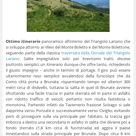
Ottimo itinerario
panoramico all’interno del Triangolo Lariano che
si sviluppa attorno ai rilievi del Monte Boletto e del Monte Bolettone,
seguendo parte della classica
traversata della Dorsale del Triangolo
Lariano
. Salite impegnative solo per brevissimi tratti, discese
piuttosto semplici; un itinerario dunque che offre tanto, richiedendo
il giusto impegno – anche in termini di portage. Il giro può essere
ulteriormente reso semplice avvalendosi della funicolare che da
Como città porta a Brunate, risparmiando tempo ed ulteriori 300
metri circa di dislivello, tuttavia la salita in quel di Brunate avviene
sfruttando una facile traccia in parte sterrata ed in parte in asfalto
con ridotto traffico di veicoli, pertanto non risulta fastidiosa o
monotona. Partendo infatti da Tavernerio frazione Solzago si sale
dapprima verso Ponzate e successivamente verso Civiglio; evitando
però di proseguire sulla via principale per l’abitato, la traccia gps
imbocca a destra una secondaria in asfalto in salita che diviene poi a
fondo sterrato (1,8 km circa di fuoristrada) ed aggira il paese
innestandosi sulla strada principale per Brunate. Dopo circa 8 km