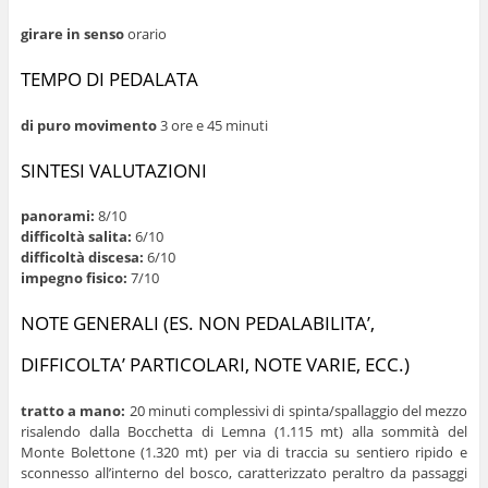
girare in senso
orario
TEMPO DI PEDALATA
di puro movimento
3 ore e 45 minuti
SINTESI VALUTAZIONI
panorami:
8/10
difficoltà salita:
6/10
difficoltà discesa:
6/10
impegno fisico:
7/10
NOTE GENERALI (ES. NON PEDALABILITA’,
DIFFICOLTA’ PARTICOLARI, NOTE VARIE, ECC.)
tratto a mano:
20 minuti complessivi di spinta/spallaggio del mezzo
risalendo dalla Bocchetta di Lemna (1.115 mt) alla sommità del
Monte Bolettone (1.320 mt) per via di traccia su sentiero ripido e
sconnesso all’interno del bosco, caratterizzato peraltro da passaggi