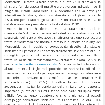
Moncenisio. Durante la facile discesa, a quota 2.100, si trova sulla
sinistra un’ampia traccia di mulattiera prativa con indicazioni per il
rifugio del Piccolo Moncenisio: è la deviazione che va presa per
intercettare la strada, dapprima sterrata e poi (trascurando la
deviazione per il citato rifugio) asfaltata (4 km circa) che risale al Colle
del Moncenisio nei pressi della trafficata statale D1006.
Percorrendo per poche decine di metri la statale oltre il Colle in
direzione dell’entroterra francese, sulla destra si incontrano i cartelli
segnaletici del “Sentier des 2000”: si affronta ora uno spettacolare
tratto in fuoristrada che ritorna a ritroso in direzione della diga del
Moncenisio ed in posizione sopraelevata rispetto alla statale;
inizialmente il percorso è una ampio sterrato che sale nei pressi di un
caseggiato agricolo, poi diviene una traccia poderale con ultimo
tratto ripido da cui (fortunatamente…) si stacca a quota 2.200 sulla
destra
un bel sentiero a mezza costa
. Dopo un tratto in discesa con
alcuni tornanti, il single-track procede con vari saliscendi ed un
brevissimo tratto a spinta per superare un passaggio acquitrinoso e
poco prima di arrivare in prossimità del Plan des Fontainettes il
sentiero termina (quota 2.165) sulla militare che sale al Forte Roncia.
Seguendola in salita, le pendenze della militare sono piuttosto
importanti (punte al 16%) ed il fondo nella parte più ripida rende
difficile l’avanzamento, quantomeno sino a giungere ai pascoli
dell’alpeggio sovrastante (Plan des Trois Fontaines – quota 2.300)
dove un ponticello in legno permette di guadare il torrente ed in