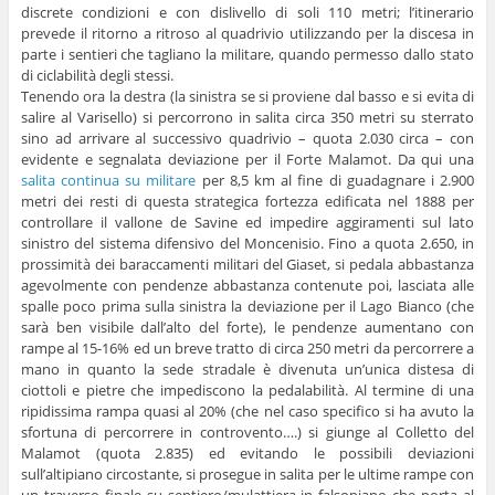
discrete condizioni e con dislivello di soli 110 metri; l’itinerario
prevede il ritorno a ritroso al quadrivio utilizzando per la discesa in
parte i sentieri che tagliano la militare, quando permesso dallo stato
di ciclabilità degli stessi.
Tenendo ora la destra (la sinistra se si proviene dal basso e si evita di
salire al Varisello) si percorrono in salita circa 350 metri su sterrato
sino ad arrivare al successivo quadrivio – quota 2.030 circa – con
evidente e segnalata deviazione per il Forte Malamot. Da qui una
salita continua su militare
per 8,5 km al fine di guadagnare i 2.900
metri dei resti di questa strategica fortezza edificata nel 1888 per
controllare il vallone de Savine ed impedire aggiramenti sul lato
sinistro del sistema difensivo del Moncenisio. Fino a quota 2.650, in
prossimità dei baraccamenti militari del Giaset, si pedala abbastanza
agevolmente con pendenze abbastanza contenute poi, lasciata alle
spalle poco prima sulla sinistra la deviazione per il Lago Bianco (che
sarà ben visibile dall’alto del forte), le pendenze aumentano con
rampe al 15-16% ed un breve tratto di circa 250 metri da percorrere a
mano in quanto la sede stradale è divenuta un’unica distesa di
ciottoli e pietre che impediscono la pedalabilità. Al termine di una
ripidissima rampa quasi al 20% (che nel caso specifico si ha avuto la
sfortuna di percorrere in controvento….) si giunge al Colletto del
Malamot (quota 2.835) ed evitando le possibili deviazioni
sull’altipiano circostante, si prosegue in salita per le ultime rampe con
un traverso finale su sentiero/mulattiera in falsopiano che porta al