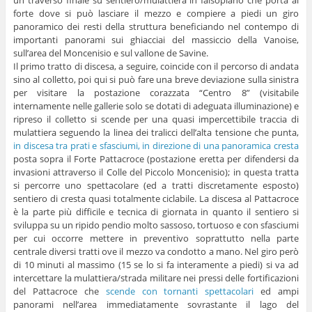
forte dove si può lasciare il mezzo e compiere a piedi un giro
panoramico dei resti della struttura beneficiando nel contempo di
importanti panorami sui ghiacciai del massiccio della Vanoise,
sull’area del Moncenisio e sul vallone de Savine.
Il primo tratto di discesa, a seguire, coincide con il percorso di andata
sino al colletto, poi qui si può fare una breve deviazione sulla sinistra
per visitare la postazione corazzata “Centro 8” (visitabile
internamente nelle gallerie solo se dotati di adeguata illuminazione) e
ripreso il colletto si scende per una quasi impercettibile traccia di
mulattiera seguendo la linea dei tralicci dell’alta tensione che punta,
in discesa tra prati e sfasciumi, in direzione di una panoramica cresta
posta sopra il Forte Pattacroce (postazione eretta per difendersi da
invasioni attraverso il Colle del Piccolo Moncenisio); in questa tratta
si percorre uno spettacolare (ed a tratti discretamente esposto)
sentiero di cresta quasi totalmente ciclabile. La discesa al Pattacroce
è la parte più difficile e tecnica di giornata in quanto il sentiero si
sviluppa su un ripido pendio molto sassoso, tortuoso e con sfasciumi
per cui occorre mettere in preventivo soprattutto nella parte
centrale diversi tratti ove il mezzo va condotto a mano. Nel giro però
di 10 minuti al massimo (15 se lo si fa interamente a piedi) si va ad
intercettare la mulattiera/strada militare nei pressi delle fortificazioni
del Pattacroce che
scende con tornanti spettacolari
ed ampi
panorami nell’area immediatamente sovrastante il lago del