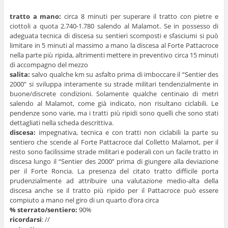
tratto a mano:
circa 8 minuti per superare il tratto con pietre e
ciottoli a quota 2.740-1.780 salendo al Malamot. Se in possesso di
adeguata tecnica di discesa su sentieri scomposti e sfasciumi si può
limitare in 5 minuti al massimo a mano la discesa al Forte Pattacroce
nella parte più ripida, altrimenti mettere in preventivo circa 15 minuti
di accompagno del mezzo
salita:
salvo qualche km su asfalto prima di imboccare il “Sentier des
2000” si sviluppa interamente su strade militari tendenzialmente in
buone/discrete condizioni. Solamente qualche centinaio di metri
salendo al Malamot, come già indicato, non risultano ciclabili. Le
pendenze sono varie, ma i tratti più ripidi sono quelli che sono stati
dettagliati nella scheda descrittiva.
discesa:
impegnativa, tecnica e con tratti non ciclabili la parte su
sentiero che scende al Forte Pattacroce dal Colletto Malamot, per il
resto sono facilissime strade militari e poderali con un facile tratto in
discesa lungo il “Sentier des 2000” prima di giungere alla deviazione
per il Forte Roncia. La presenza del citato tratto difficile porta
prudenzialmente ad attribuire una valutazione medio-alta della
discesa anche se il tratto più ripido per il Pattacroce può essere
compiuto a mano nel giro di un quarto d’ora circa
% sterrato/sentiero:
90%
ricordarsi
: //