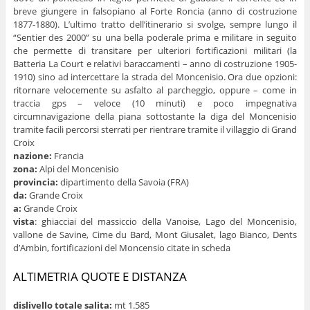
breve giungere in falsopiano al Forte Roncia (anno di costruzione
1877-1880). L’ultimo tratto dell’itinerario si svolge, sempre lungo il
“Sentier des 2000” su una bella poderale prima e militare in seguito
che permette di transitare per ulteriori fortificazioni militari (la
Batteria La Court e relativi baraccamenti – anno di costruzione 1905-
1910) sino ad intercettare la strada del Moncenisio. Ora due opzioni:
ritornare velocemente su asfalto al parcheggio, oppure – come in
traccia gps – veloce (10 minuti) e poco impegnativa
circumnavigazione della piana sottostante la diga del Moncenisio
tramite facili percorsi sterrati per rientrare tramite il villaggio di Grand
Croix
nazione:
Francia
zona:
Alpi del Moncenisio
provincia:
dipartimento della Savoia (FRA)
da:
Grande Croix
a:
Grande Croix
vista
: ghiacciai del massiccio della Vanoise, Lago del Moncenisio,
vallone de Savine, Cime du Bard, Mont Giusalet, lago Bianco, Dents
d’Ambin, fortificazioni del Moncensio citate in scheda
ALTIMETRIA QUOTE E DISTANZA
dislivello totale salita:
mt 1.585