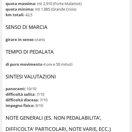
quota massima:
mt 2.910 (Forte Malamot)
quota minima:
mt 1.885 (Grande Croix)
km totali:
42,5
SENSO DI MARCIA
girare in senso
orario
TEMPO DI PEDALATA
di puro movimento
4 ore e 50 minuti
SINTESI VALUTAZIONI
panorami:
10/10
difficoltà salita:
7/10
difficoltà discesa:
7/10
impegno fisico:
9/10
NOTE GENERALI (ES. NON PEDALABILITA’,
DIFFICOLTA’ PARTICOLARI, NOTE VARIE, ECC.)