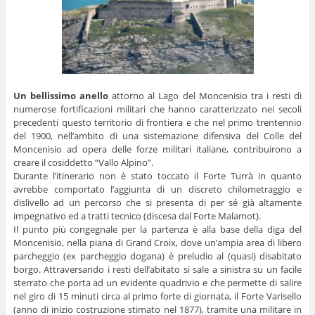
Un bellissimo anello
attorno al Lago del Moncenisio tra i resti di
numerose fortificazioni militari che hanno caratterizzato nei secoli
precedenti questo territorio di frontiera e che nel primo trentennio
del 1900, nell’ambito di una sistemazione difensiva del Colle del
Moncenisio ad opera delle forze militari italiane, contribuirono a
creare il cosiddetto “Vallo Alpino”.
Durante l’itinerario non è stato toccato il Forte Turrà in quanto
avrebbe comportato l’aggiunta di un discreto chilometraggio e
dislivello ad un percorso che si presenta di per sé già altamente
impegnativo ed a tratti tecnico (discesa dal Forte Malamot).
Il punto più congegnale per la partenza è alla base della diga del
Moncenisio, nella piana di Grand Croix, dove un’ampia area di libero
parcheggio (ex parcheggio dogana) è preludio al (quasi) disabitato
borgo. Attraversando i resti dell’abitato si sale a sinistra su un facile
sterrato che porta ad un evidente quadrivio e che permette di salire
nel giro di 15 minuti circa al primo forte di giornata, il Forte Varisello
(anno di inizio costruzione stimato nel 1877), tramite una militare in