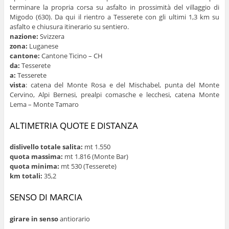
terminare la propria corsa su asfalto in prossimità del villaggio di
Migodo (630). Da qui il rientro a Tesserete con gli ultimi 1,3 km su
asfalto e chiusura itinerario su sentiero.
nazione:
Svizzera
zona:
Luganese
cantone:
Cantone Ticino – CH
da:
Tesserete
a:
Tesserete
vista
: catena del Monte Rosa e del Mischabel, punta del Monte
Cervino, Alpi Bernesi, prealpi comasche e lecchesi, catena Monte
Lema – Monte Tamaro
ALTIMETRIA QUOTE E DISTANZA
dislivello totale salita:
mt 1.550
quota massima:
mt 1.816 (Monte Bar)
quota minima:
mt 530 (Tesserete)
km totali:
35,2
SENSO DI MARCIA
girare in senso
antiorario