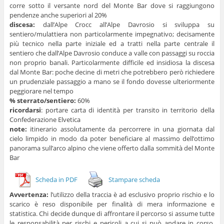
corre sotto il versante nord del Monte Bar dove si raggiungono
pendenze anche superiori al 20%
discesa:
dall’Alpe Crocc all’Alpe Davrosio si sviluppa su
sentiero/mulattiera non particolarmente impegnativo; decisamente
più tecnico nella parte iniziale ed a tratti nella parte centrale il
sentiero che dall’Alpe Davrosio conduce a valle con passaggi su roccia
non proprio banali. Particolarmente difficile ed insidiosa la discesa
dal Monte Bar: poche decine di metri che potrebbero però richiedere
un prudenziale passaggio a mano se il fondo dovesse ulteriormente
peggiorare nel tempo
% sterrato/sentiero:
60%
ricordarsi
: portare carta di identità per transito in territorio della
Confederazione Elvetica
note:
itinerario assolutamente da percorrere in una giornata dal
cielo limpido in modo da poter beneficiare al massimo dell’ottimo
panorama sull’arco alpino che viene offerto dalla sommità del Monte
Bar
Scheda in PDF
Stampare scheda
Avvertenza:
l’utilizzo della traccia è ad esclusivo proprio rischio e lo
scarico è reso disponibile per finalità di mera informazione e
statistica. Chi decide dunque di affrontare il percorso si assume tutte
le responsabilità per rischi e pericoli a cui si può andare in corso,