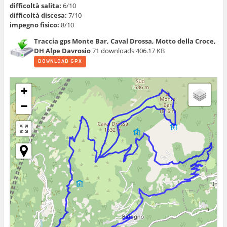
difficoltà salita:
6/10
difficoltà discesa:
7/10
impegno fisico:
8/10
Traccia gps Monte Bar, Caval Drossa, Motto della Croce,
DH Alpe Davrosio
71 downloads
406.17 KB
DOWNLOAD GPX
+
−