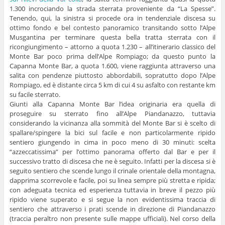
1.300 incrociando la strada sterrata proveniente da “La Spesse”.
Tenendo, qui, la sinistra si procede ora in tendenziale discesa su
ottimo fondo e bel contesto panoramico transitando sotto l’Alpe
Musgantina per terminare questa bella tratta sterrata con il
ricongiungimento – attorno a quota 1.230 – all’itinerario classico del
Monte Bar poco prima dell’Alpe Rompiago; da questo punto la
Capanna Monte Bar, a quota 1.600, viene raggiunta attraverso una
salita con pendenze piuttosto abbordabili, sopratutto dopo l’Alpe
Rompiago, ed è distante circa 5 km di cui 4 su asfalto con restante km
su facile sterrato.
Giunti alla Capanna Monte Bar l’idea originaria era quella di
proseguire su sterrato fino all’Alpe Piandanazzo, tuttavia
considerando la vicinanza alla sommità del Monte Bar si è scelto di
spallare/spingere la bici sul facile e non particolarmente ripido
sentiero giungendo in cima in poco meno di 30 minuti: scelta
“azzeccatissima” per l’ottimo panorama offerto dal Bar e per il
successivo tratto di discesa che ne è seguito. Infatti per la discesa si è
seguito sentiero che scende lungo il crinale orientale della montagna,
dapprima scorrevole e facile, poi su linea sempre più stretta e ripida;
con adeguata tecnica ed esperienza tuttavia in breve il pezzo più
ripido viene superato e si segue la non evidentissima traccia di
sentiero che attraverso i prati scende in direzione di Piandanazzo
(traccia peraltro non presente sulle mappe ufficiali). Nel corso della