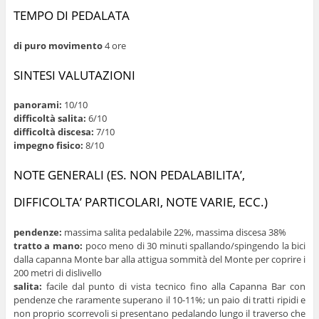
TEMPO DI PEDALATA
di puro movimento
4 ore
SINTESI VALUTAZIONI
panorami:
10/10
difficoltà salita:
6/10
difficoltà discesa:
7/10
impegno fisico:
8/10
NOTE GENERALI (ES. NON PEDALABILITA’,
DIFFICOLTA’ PARTICOLARI, NOTE VARIE, ECC.)
pendenze:
massima salita pedalabile 22%, massima discesa 38%
tratto a mano:
poco meno di 30 minuti spallando/spingendo la bici
dalla capanna Monte bar alla attigua sommità del Monte per coprire i
200 metri di dislivello
salita:
facile dal punto di vista tecnico fino alla Capanna Bar con
pendenze che raramente superano il 10-11%; un paio di tratti ripidi e
non proprio scorrevoli si presentano pedalando lungo il traverso che