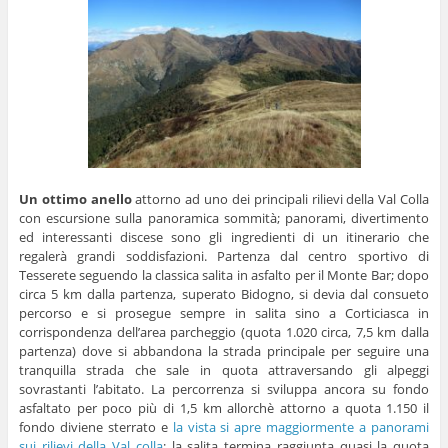
Un ottimo anello
attorno ad uno dei principali rilievi della Val Colla
con escursione sulla panoramica sommità; panorami, divertimento
ed interessanti discese sono gli ingredienti di un itinerario che
regalerà grandi soddisfazioni. Partenza dal centro sportivo di
Tesserete seguendo la classica salita in asfalto per il Monte Bar; dopo
circa 5 km dalla partenza, superato Bidogno, si devia dal consueto
percorso e si prosegue sempre in salita sino a Corticiasca in
corrispondenza dell’area parcheggio (quota 1.020 circa, 7,5 km dalla
partenza) dove si abbandona la strada principale per seguire una
tranquilla strada che sale in quota attraversando gli alpeggi
sovrastanti l’abitato. La percorrenza si sviluppa ancora su fondo
asfaltato per poco più di 1,5 km allorchè attorno a quota 1.150 il
fondo diviene sterrato e
la vista si apre maggiormente a panorami
sui rilievi della Val colla
; la salita termina raggiunta quasi la quota