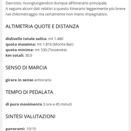
Davrosio, ricongiungendosi dunque all’itinerario principale.
A seguire alcuni dati relativi a questo itinerario leggermente più breve
nel chilometraggio ma certamente non meno impegnativo.
ALTIMETRIA QUOTE E DISTANZA
dislivello totale salita:
mt 1.480
quota massima:
mt 1.816 (Monte Bar)
quota minima:
mt 530 (Tesserete)
km totali:
30,9
SENSO DI MARCIA
girare in senso
antiorario
TEMPO DI PEDALATA
di puro movimento
3 ore e 45 minuti
SINTESI VALUTAZIONI
panorami:
10/10