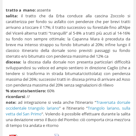
tratto a mano:
assente
salita:
il tratto che da Erba conduce alla cascina Zoccolo si
caratterizza per fondo su asfalto con pendenze che per brevi tratti
arrivano a toccare il 17%; il tratto successivo su forestale fino all’Alpe
del Vicerè alterna tratti “tranquilli” al 5-8% a tratti più acuti al 14-16%
su fondo non sempre ottimale; la Capanna Mara è preceduta da
breve ma intenso strappo su fondo bitumato al 20%; infine lungo il
classico itinerario della dorsale sono previsti passaggi su fondo
sterrato e/o bitumato con pendenza massima del 12% ca
discesa:
la discesa dalla dorsale non presenta particolari difficoltà
sviluppandosi su veloce ed ampio sentiero in direzione Caglio (che a
tendere si trasforma in strada bitumata/ciottolata) con pendenza
massima del 26%; successivi tratti in discesa prima di arrivare ad Asso
con pendenza massima del 20% senza segnalazioni di rilievo
% sterrato/sentiero:
60%
ricordarsi
: //
note:
ad integrazione si veda anche l’itinerario “
Traversata dorsale
occidentale triangolo lariano
” e l’itinerario “
Triangolo lariano, sulla
vetta del San Primo
“. Volendo è possibile effettuare durante la salita
una deviazione verso il Buco del Piombo: ciò comporta circa mezz’ora
di tempo tra andata e ritorno