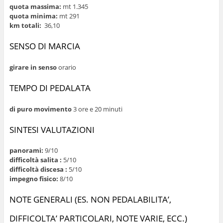
quota massima:
mt 1.345
quota minima:
mt 291
km totali:
36,10
SENSO DI MARCIA
girare in senso
orario
TEMPO DI PEDALATA
di puro movimento
3 ore e 20 minuti
SINTESI VALUTAZIONI
panorami:
9/10
difficoltà salita :
5/10
difficoltà discesa :
5/10
impegno fisico:
8/10
NOTE GENERALI (ES. NON PEDALABILITA’,
DIFFICOLTA’ PARTICOLARI, NOTE VARIE, ECC.)