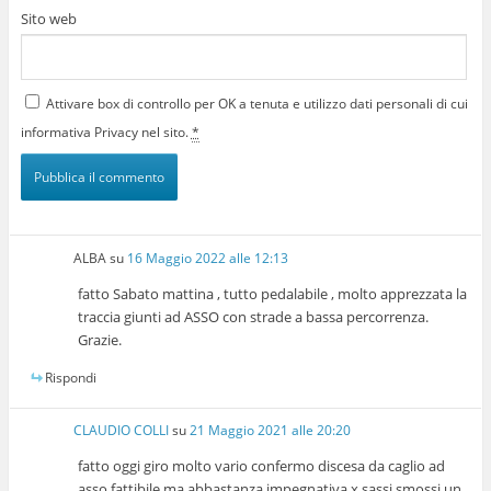
Sito web
Attivare box di controllo per OK a tenuta e utilizzo dati personali di cui
informativa Privacy nel sito.
*
ALBA
su
16 Maggio 2022 alle 12:13
fatto Sabato mattina , tutto pedalabile , molto apprezzata la
traccia giunti ad ASSO con strade a bassa percorrenza.
Grazie.
Rispondi
CLAUDIO COLLI
su
21 Maggio 2021 alle 20:20
fatto oggi giro molto vario confermo discesa da caglio ad
asso fattibile ma abbastanza impegnativa x sassi smossi un