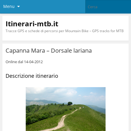
Menu
Itinerari-mtb.it
Tracce GPS e schede di percorsi per Mountain Bike – GPS tracks for MTB
Capanna Mara – Dorsale lariana
Online dal 14-04-2012
Descrizione itinerario