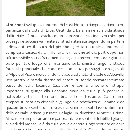
Giro che
si sviluppa all’interno del cosiddetto “triangolo lariano” con
partenza dalla città di Erba. Usciti da Erba si risale su ripida strada
dall’iniziale fondo asfaltato in direzione cascina Zoccolo per
proseguire successivamente su strada sterrata seguendo in parte le
indicazioni per il “Buco del piombo”, grotta naturale all’interno di
complesso carsico dalla millenaria formazione ed ora purtroppo non
più accessibile causa franamenti collegati a recenti temporali; giunti al
bivio per tale luogo ci si mantiene sulla sinistra lungo la strada
forestale principale che conduce, non senza passaggi poco agevoli,
all’Alpe del Vicerè incrociando la strada asfaltata che sale da Albavilla.
Ben presto la strada ritorna ad essere su fondo sterrato/bitumato
passando dalla locanda Cacciatori e con una serie di strappi
importanti si giunge alla Capanna Mara da cui si può godere di
notevole vista sul territorio brianzolo sottostante. Con ultimo
strappo su sentiero ciclabile si giunge alla bocchetta di Lemma e da
qui,con breve sentiero in discesa, ci si innesta sul classico itinerario
della dorsale lariana (Brunate-Bellagio) in direzione Monte S.Primo.
Attraverso ampie carrarecce panoramiche e sentieri ciclabili, si giunge
ai piedi del Monte Falò da cui si devia a destra lungo sentiero ciclabile
in discesa che conduce a valle, in località Caglio, innestandosi