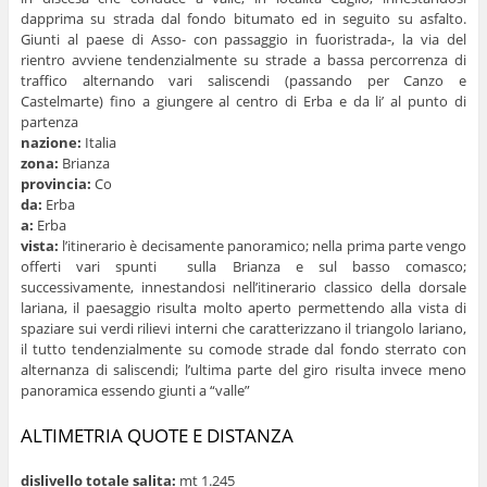
dapprima su strada dal fondo bitumato ed in seguito su asfalto.
Giunti al paese di Asso- con passaggio in fuoristrada-, la via del
rientro avviene tendenzialmente su strade a bassa percorrenza di
traffico alternando vari saliscendi (passando per Canzo e
Castelmarte) fino a giungere al centro di Erba e da li’ al punto di
partenza
nazione:
Italia
zona:
Brianza
provincia:
Co
da:
Erba
a:
Erba
vista:
l’itinerario è decisamente panoramico; nella prima parte vengo
offerti vari spunti sulla Brianza e sul basso comasco;
successivamente, innestandosi nell’itinerario classico della dorsale
lariana, il paesaggio risulta molto aperto permettendo alla vista di
spaziare sui verdi rilievi interni che caratterizzano il triangolo lariano,
il tutto tendenzialmente su comode strade dal fondo sterrato con
alternanza di saliscendi; l’ultima parte del giro risulta invece meno
panoramica essendo giunti a “valle”
ALTIMETRIA QUOTE E DISTANZA
dislivello totale salita:
mt 1.245