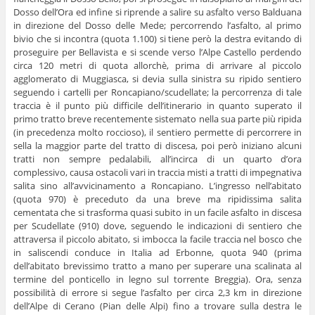
Dosso dell’Ora ed infine si riprende a salire su asfalto verso Balduana
in direzione del Dosso delle Mede; percorrendo l’asfalto, al primo
bivio che si incontra (quota 1.100) si tiene però la destra evitando di
proseguire per Bellavista e si scende verso l’Alpe Castello perdendo
circa 120 metri di quota allorchè, prima di arrivare al piccolo
agglomerato di Muggiasca, si devia sulla sinistra su ripido sentiero
seguendo i cartelli per Roncapiano/scudellate; la percorrenza di tale
traccia è il punto più difficile dell’itinerario in quanto superato il
primo tratto breve recentemente sistemato nella sua parte più ripida
(in precedenza molto roccioso), il sentiero permette di percorrere in
sella la maggior parte del tratto di discesa, poi però iniziano alcuni
tratti non sempre pedalabili, all’incirca di un quarto d’ora
complessivo, causa ostacoli vari in traccia misti a tratti di impegnativa
salita sino all’avvicinamento a Roncapiano. L’ingresso nell’abitato
(quota 970) è preceduto da una breve ma ripidissima salita
cementata che si trasforma quasi subito in un facile asfalto in discesa
per Scudellate (910) dove, seguendo le indicazioni di sentiero che
attraversa il piccolo abitato, si imbocca la facile traccia nel bosco che
in saliscendi conduce in Italia ad Erbonne, quota 940 (prima
dell’abitato brevissimo tratto a mano per superare una scalinata al
termine del ponticello in legno sul torrente Breggia). Ora, senza
possibilità di errore si segue l’asfalto per circa 2,3 km in direzione
dell’Alpe di Cerano (Pian delle Alpi) fino a trovare sulla destra le