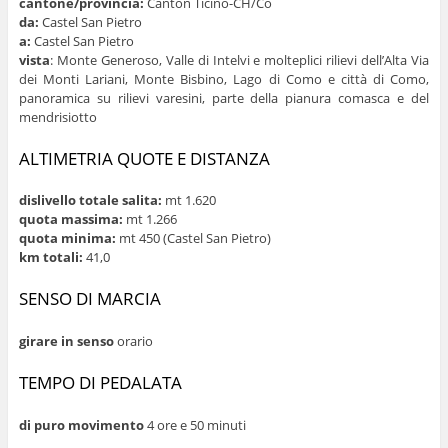
cantone/provincia:
Canton Ticino-CH/Co
da:
Castel San Pietro
a:
Castel San Pietro
vista
: Monte Generoso, Valle di Intelvi e molteplici rilievi dell’Alta Via
dei Monti Lariani, Monte Bisbino, Lago di Como e città di Como,
panoramica su rilievi varesini, parte della pianura comasca e del
mendrisiotto
ALTIMETRIA QUOTE E DISTANZA
dislivello totale salita:
mt 1.620
quota massima:
mt 1.266
quota minima:
mt 450 (Castel San Pietro)
km totali:
41,0
SENSO DI MARCIA
girare in senso
orario
TEMPO DI PEDALATA
di puro movimento
4 ore e 50 minuti