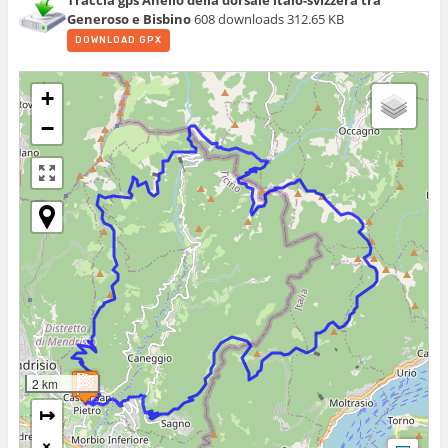
Traccia gps Anello della dorsale italo-svizzera tra
Generoso e Bisbino
608 downloads
312.65 KB
DOWNLOAD GPX
+
−
2 km
↦
×