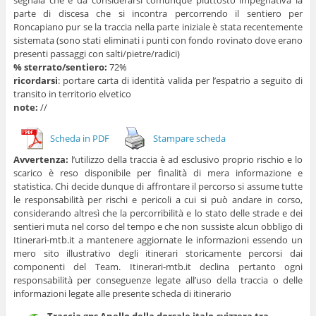
segnala che è da considerarsi comunque piuttosto impegnativa la
parte di discesa che si incontra percorrendo il sentiero per
Roncapiano pur se la traccia nella parte iniziale è stata recentemente
sistemata (sono stati eliminati i punti con fondo rovinato dove erano
presenti passaggi con salti/pietre/radici)
% sterrato/sentiero:
72%
ricordarsi
: portare carta di identità valida per l’espatrio a seguito di
transito in territorio elvetico
note:
//
Scheda in PDF
Stampare scheda
Avvertenza:
l’utilizzo della traccia è ad esclusivo proprio rischio e lo
scarico è reso disponibile per finalità di mera informazione e
statistica. Chi decide dunque di affrontare il percorso si assume tutte
le responsabilità per rischi e pericoli a cui si può andare in corso,
considerando altresì che la percorribilità e lo stato delle strade e dei
sentieri muta nel corso del tempo e che non sussiste alcun obbligo di
Itinerari-mtb.it a mantenere aggiornate le informazioni essendo un
mero sito illustrativo degli itinerari storicamente percorsi dai
componenti del Team. Itinerari-mtb.it declina pertanto ogni
responsabilità per conseguenze legate all’uso della traccia o delle
informazioni legate alle presente scheda di itinerario