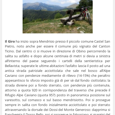
Il Giro
ha inizio sopra Mendrisio presso il piccolo comune Castel San
Pietro, noto anche per essere il comune più vignato del Canton
Ticino. Dal centro ci si muove in direzione di Obino percorrendo la
salita su asfalto e dopo alcune centinaia di metri si devia a sinistra
all’interno del paese seguendo i cartelli della sentieristica per
Bellavista; superate le ultime abitazioni l’asfalto lascia il posto ad una
antica strada patriziale acciottolata che sale nel bosco all’Alpe
Caviano con pendenze mediamente di rilievo (14-15%) che peraltro
appesantisco lo sforzo imposto già di per sè dal fondo ciottolato; la
strada diviene poi a fondo sterrato, con pendenze più contenute,
attorno a quota 920 in corrispondenza del traverso che precede il
Rifugio Alpe Caviano (quota 957) posto in panoramica posizione sul
varesotto, sul comasco e sul basso mendrisiotto. Poi si prosegue
sempre in salita con fondo inizialmente acciottolato e poi sterrato
attraversando la dorsale dei Dossi del Monte Generoso: dapprima si
fiancheggia il Dosso Bello, poi si prosegue in falsopiano ai margini del