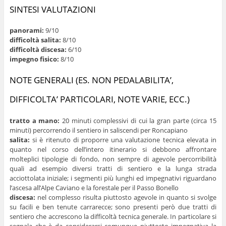
SINTESI VALUTAZIONI
panorami:
9/10
difficoltà salita:
8/10
difficoltà discesa:
6/10
impegno fisico:
8/10
NOTE GENERALI (ES. NON PEDALABILITA’,
DIFFICOLTA’ PARTICOLARI, NOTE VARIE, ECC.)
tratto a mano:
20 minuti complessivi di cui la gran parte (circa 15
minuti) percorrendo il sentiero in saliscendi per Roncapiano
salita:
si è ritenuto di proporre una valutazione tecnica elevata in
quanto nel corso dell’intero itinerario si debbono affrontare
molteplici tipologie di fondo, non sempre di agevole percorribilità
quali ad esempio diversi tratti di sentiero e la lunga strada
acciottolata iniziale; i segmenti più lunghi ed impegnativi riguardano
l’ascesa all’Alpe Caviano e la forestale per il Passo Bonello
discesa:
nel complesso risulta piuttosto agevole in quanto si svolge
su facili e ben tenute carrarecce; sono presenti però due tratti di
sentiero che accrescono la difficoltà tecnica generale. In particolare si