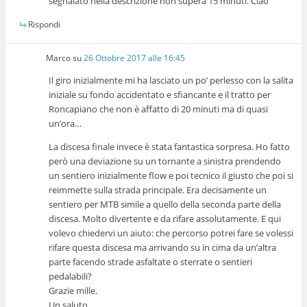
segnalato nella descrizione non supera 15 minuti. Ciao
Rispondi
Marco
su
26 Ottobre 2017 alle 16:45
Il giro inizialmente mi ha lasciato un po’ perlesso con la salita
iniziale su fondo accidentato e sfiancante e il tratto per
Roncapiano che non è affatto di 20 minuti ma di quasi
un’ora…
La discesa finale invece è stata fantastica sorpresa. Ho fatto
però una deviazione su un tornante a sinistra prendendo
un sentiero inizialmente flow e poi tecnico il giusto che poi si
reimmette sulla strada principale. Era decisamente un
sentiero per MTB simile a quello della seconda parte della
discesa. Molto divertente e da rifare assolutamente. E qui
volevo chiedervi un aiuto: che percorso potrei fare se volessi
rifare questa discesa ma arrivando su in cima da un’altra
parte facendo strade asfaltate o sterrate o sentieri
pedalabili?
Grazie mille.
Un saluto