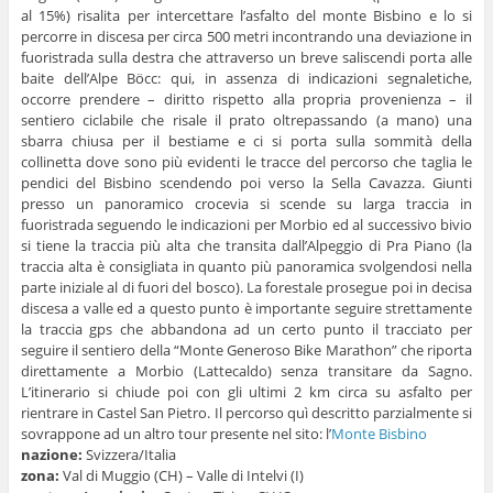
al 15%) risalita per intercettare l’asfalto del monte Bisbino e lo si
percorre in discesa per circa 500 metri incontrando una deviazione in
fuoristrada sulla destra che attraverso un breve saliscendi porta alle
baite dell’Alpe Böcc: qui, in assenza di indicazioni segnaletiche,
occorre prendere – diritto rispetto alla propria provenienza – il
sentiero ciclabile che risale il prato oltrepassando (a mano) una
sbarra chiusa per il bestiame e ci si porta sulla sommità della
collinetta dove sono più evidenti le tracce del percorso che taglia le
pendici del Bisbino scendendo poi verso la Sella Cavazza. Giunti
presso un panoramico crocevia si scende su larga traccia in
fuoristrada seguendo le indicazioni per Morbio ed al successivo bivio
si tiene la traccia più alta che transita dall’Alpeggio di Pra Piano (la
traccia alta è consigliata in quanto più panoramica svolgendosi nella
parte iniziale al di fuori del bosco). La forestale prosegue poi in decisa
discesa a valle ed a questo punto è importante seguire strettamente
la traccia gps che abbandona ad un certo punto il tracciato per
seguire il sentiero della “Monte Generoso Bike Marathon” che riporta
direttamente a Morbio (Lattecaldo) senza transitare da Sagno.
L’itinerario si chiude poi con gli ultimi 2 km circa su asfalto per
rientrare in Castel San Pietro. Il percorso quì descritto parzialmente si
sovrappone ad un altro tour presente nel sito: l’
Monte Bisbino
nazione:
Svizzera/Italia
zona:
Val di Muggio (CH) – Valle di Intelvi (I)