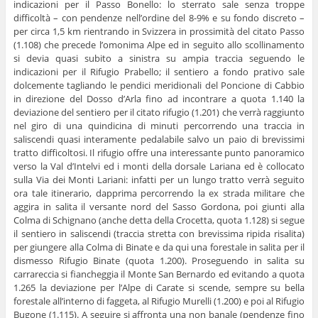
indicazioni per il Passo Bonello: lo sterrato sale senza troppe
difficoltà – con pendenze nell’ordine del 8-9% e su fondo discreto –
per circa 1,5 km rientrando in Svizzera in prossimità del citato Passo
(1.108) che precede l’omonima Alpe ed in seguito allo scollinamento
si devia quasi subito a sinistra su ampia traccia seguendo le
indicazioni per il Rifugio Prabello; il sentiero a fondo prativo sale
dolcemente tagliando le pendici meridionali del Poncione di Cabbio
in direzione del Dosso d’Arla fino ad incontrare a quota 1.140 la
deviazione del sentiero per il citato rifugio (1.201) che verrà raggiunto
nel giro di una quindicina di minuti percorrendo una traccia in
saliscendi quasi interamente pedalabile salvo un paio di brevissimi
tratto difficoltosi. Il rifugio offre una interessante punto panoramico
verso la Val d’Intelvi ed i monti della dorsale Lariana ed è collocato
sulla Via dei Monti Lariani: infatti per un lungo tratto verrà seguito
ora tale itinerario, dapprima percorrendo la ex strada militare che
aggira in salita il versante nord del Sasso Gordona, poi giunti alla
Colma di Schignano (anche detta della Crocetta, quota 1.128) si segue
il sentiero in saliscendi (traccia stretta con brevissima ripida risalita)
per giungere alla Colma di Binate e da qui una forestale in salita per il
dismesso Rifugio Binate (quota 1.200). Proseguendo in salita su
carrareccia si fiancheggia il Monte San Bernardo ed evitando a quota
1.265 la deviazione per l’Alpe di Carate si scende, sempre su bella
forestale all’interno di faggeta, al Rifugio Murelli (1.200) e poi al Rifugio
Bugone (1.115). A seguire si affronta una non banale (pendenze fino