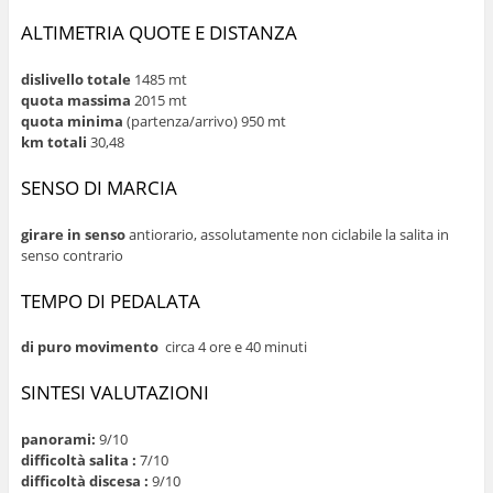
ALTIMETRIA QUOTE E DISTANZA
dislivello totale
1485 mt
quota massima
2015 mt
quota minima
(partenza/arrivo) 950 mt
km totali
30,48
SENSO DI MARCIA
girare in senso
antiorario, assolutamente non ciclabile la salita in
senso contrario
TEMPO DI PEDALATA
di
puro movimento
circa 4 ore e 40 minuti
SINTESI VALUTAZIONI
panorami:
9/10
difficoltà salita :
7/10
difficoltà discesa :
9/10