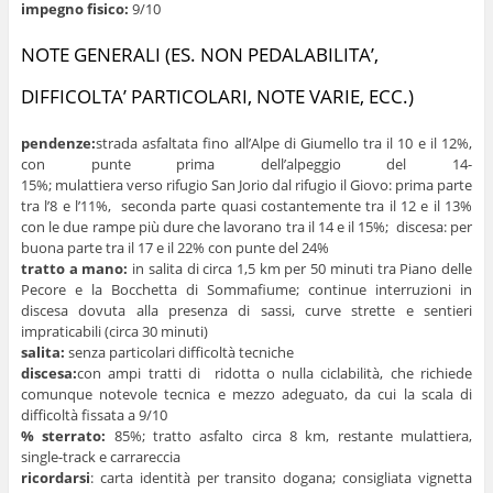
impegno fisico:
9/10
NOTE GENERALI (ES. NON PEDALABILITA’,
DIFFICOLTA’ PARTICOLARI, NOTE VARIE, ECC.)
pendenze:
strada asfaltata fino all’Alpe di Giumello tra il 10 e il 12%,
con punte prima dell’alpeggio del 14-
15%; mulattiera verso rifugio San Jorio dal rifugio il Giovo: prima parte
tra l’8 e l’11%, seconda parte quasi costantemente tra il 12 e il 13%
con le due rampe più dure che lavorano tra il 14 e il 15%; discesa: per
buona parte tra il 17 e il 22% con punte del 24%
tratto a mano:
in salita di circa 1,5 km per 50 minuti tra Piano delle
Pecore e la Bocchetta di Sommafiume; continue interruzioni in
discesa dovuta alla presenza di sassi, curve strette e sentieri
impraticabili (circa 30 minuti)
salita:
senza particolari difficoltà tecniche
discesa:
con ampi tratti di ridotta o nulla ciclabilità, che richiede
comunque notevole tecnica e mezzo adeguato, da cui la scala di
difficoltà fissata a 9/10
% sterrato:
85%; tratto asfalto circa 8 km, restante mulattiera,
single-track e carrareccia
ricordarsi
: carta identità per transito dogana; consigliata vignetta