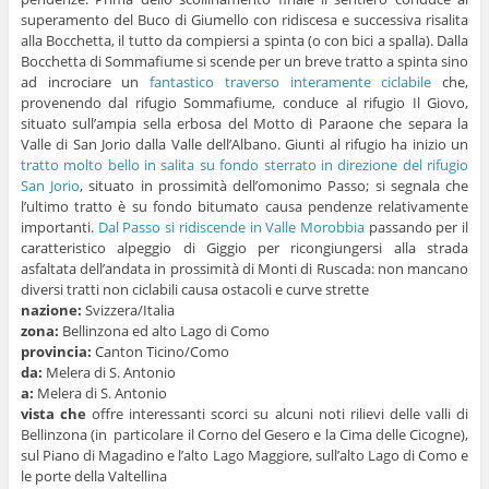
superamento del Buco di Giumello con ridiscesa e successiva risalita
alla Bocchetta, il tutto da compiersi a spinta (o con bici a spalla). Dalla
Bocchetta di Sommafiume si scende per un breve tratto a spinta sino
ad incrociare un
fantastico traverso interamente ciclabile
che,
provenendo dal rifugio Sommafiume, conduce al rifugio Il Giovo,
situato sull’ampia sella erbosa del Motto di Paraone che separa la
Valle di San Jorio dalla Valle dell’Albano. Giunti al rifugio ha inizio un
tratto molto bello in salita su fondo sterrato in direzione del rifugio
San Jorio
, situato in prossimità dell’omonimo Passo; si segnala che
l’ultimo tratto è su fondo bitumato causa pendenze relativamente
importanti.
Dal Passo si ridiscende in Valle Morobbia
passando per il
caratteristico alpeggio di Giggio per ricongiungersi alla strada
asfaltata dell’andata in prossimità di Monti di Ruscada: non mancano
diversi tratti non ciclabili causa ostacoli e curve strette
nazione:
Svizzera/Italia
zona:
Bellinzona ed alto Lago di Como
provincia:
Canton Ticino/Como
da:
Melera di S. Antonio
a:
Melera di S. Antonio
vista
che
offre interessanti scorci su alcuni noti rilievi delle valli di
Bellinzona (in particolare il Corno del Gesero e la Cima delle Cicogne),
sul Piano di Magadino e l’alto Lago Maggiore, sull’alto Lago di Como e
le porte della Valtellina