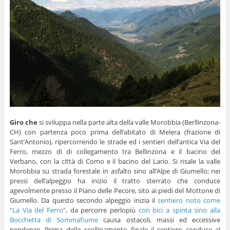
Giro che
si sviluppa nella parte alta della valle Morobbia (Berllinzona-
CH) con partenza poco prima dell’abitato di Melera (frazione di
Sant’Antonio), ripercorrendo le strade ed i sentieri dell’antica Via del
Ferro, mezzo di di collegamento tra Bellinzona e il bacino del
Verbano, con la città di Como e il bacino del Lario. Si risale la valle
Morobbia su strada forestale in asfalto sino all’Alpe di Giumello; nei
pressi dell’alpeggio ha inizio il tratto sterrato che conduce
agevolmente presso il Piano delle Pecore, sito ai piedi del Mottone di
Giumello. Da questo secondo alpeggio inizia il
sentiero noto come
“La Via del Ferro”
, da percorre perlopiù
con bici a spinta sino alla
Bocchetta di Sommafiume
causa ostacoli, massi ed eccessive
pendenze. Prima dello scollinamento finale il sentiero conduce al