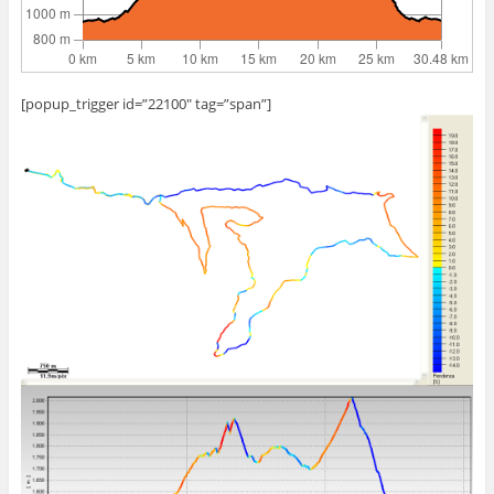
[popup_trigger id=”22100″ tag=”span”]