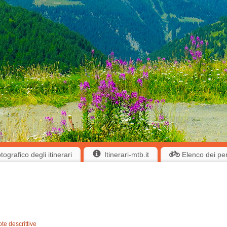
ografico degli itinerari
Itinerari-mtb.it
Elenco dei pe
ote descrittive