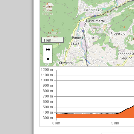
1 km
↦
×