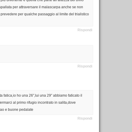
 spallata per attraversare il malascarpa anche se non
prevedere per qualche passaggio al limite del trialistico
Rispondi
Rispondi
atica,io ho una 26″,lui una 29″ abbiamo faticato il
rmarci al primo rifugio incontrato in salita,dove
,ciao e buone pedalate
Rispondi