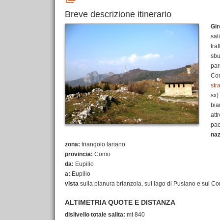
Breve descrizione itinerario
Gir
sal
tra
sbu
par
Con
str
sx)
bia
att
pae
naz
zona:
triangolo lariano
provincia:
Como
da:
Eupilio
a:
Eupilio
vista
sulla pianura brianzola, sul lago di Pusiano e sui Co
ALTIMETRIA QUOTE E DISTANZA
dislivello totale salita:
mt 840