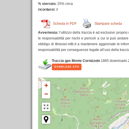
% sterrato:
25% circa
ricordarsi:
//
Scheda in PDF
Stampare scheda
Avvertenza:
l’utilizzo della traccia è ad esclusivo proprio
le responsabilità per rischi e pericoli a cui si può andar
obbligo di Itinerari-mtb.it a mantenere aggiornate le infor
responsabilità per conseguenze legate all’uso della traccia
Traccia gps Monte Cornizzolo
1865 downloads
DOWNLOAD GPX
+
−