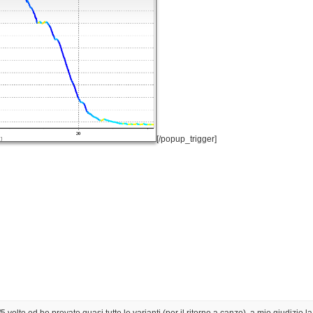
[/popup_trigger]
4/5 volte ed ho provato quasi tutte le varianti (per il ritorno a canzo). a mio giudizio l