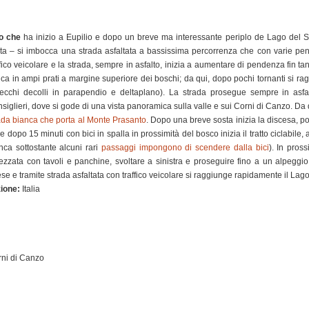
o che
ha inizio a Eupilio e dopo un breve ma interessante periplo de Lago del S
ita – si imbocca una strada asfaltata a bassissima percorrenza che con varie pen
ffico veicolare e la strada, sempre in asfalto, inizia a aumentare di pendenza fin ta
ca in ampi prati a margine superiore dei boschi; da qui, dopo pochi tornanti si ra
ecchi decolli in parapendio e deltaplano). La strada prosegue sempre in asfa
siglieri, dove si gode di una vista panoramica sulla valle e sui Corni di Canzo. Da qu
ada bianca che porta al Monte Prasanto
. Dopo una breve sosta inizia la discesa, po
 e dopo 15 minuti con bici in spalla in prossimità del bosco inizia il tratto ciclabile,
nca sottostante alcuni rari
passaggi impongono di scendere dalla bici
). In pross
rezzata con tavoli e panchine, svoltare a sinistra e proseguire fino a un alpeggio 
se e tramite strada asfaltata con traffico veicolare si raggiunge rapidamente il Lag
ione:
Italia
rni di Canzo