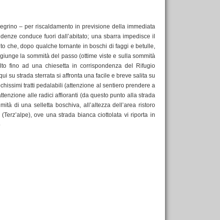
egrino – per riscaldamento in previsione della immediata
denze conduce fuori dall’abitato; una sbarra impedisce il
nto che, dopo qualche tornante in boschi di faggi e betulle,
ggiunge la sommità del passo (ottime viste e sulla sommità
lto fino ad una chiesetta in corrispondenza del Rifugio
i su strada sterrata si affronta una facile e breve salita su
chissimi tratti pedalabili (attenzione al sentiero prendere a
 attenzione alle radici affioranti (da questo punto alla strada
imità di una selletta boschiva, all’altezza dell’area ristoro
(Terz’alpe), ove una strada bianca ciottolata vi riporta in
o