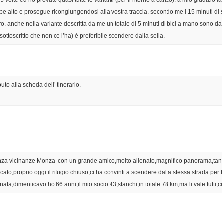
pe alto e prosegue ricongiungendosi alla vostra traccia. secondo me i 15 minuti di
 anche nella variante descritta da me un totale di 5 minuti di bici a mano sono da 
ottoscritto che non ce l’ha) è preferibile scendere dalla sella.
to alla scheda dell’itinerario.
nza vicinanze Monza, con un grande amico,molto allenato,magnifico panorama,tanta f
o,proprio oggi il rifugio chiuso,ci ha convinti a scendere dalla stessa strada per fe
nata,dimenticavo:ho 66 anni,il mio socio 43,stanchi,in totale 78 km,ma li vale tutti