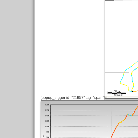
[popup_trigger id=”21957″ tag=”span”]