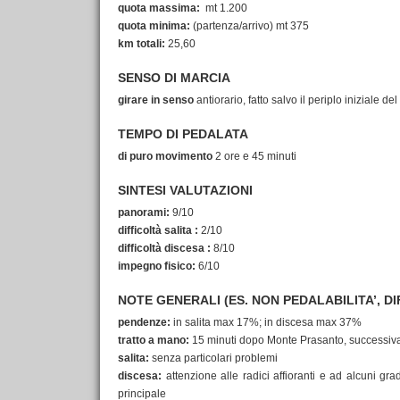
quota massima:
mt 1.200
quota minima:
(partenza/arrivo) mt 375
km totali:
25,60
SENSO DI MARCIA
girare in senso
antiorario, fatto salvo il periplo iniziale del
TEMPO DI PEDALATA
di puro movimento
2 ore e 45 minuti
SINTESI VALUTAZIONI
panorami:
9/10
difficoltà salita :
2/10
difficoltà discesa :
8/10
impegno fisico:
6/10
NOTE GENERALI (ES. NON PEDALABILITA’, DI
pendenze:
in salita max 17%; in discesa max 37%
tratto a mano:
15 minuti dopo Monte Prasanto, successiva
salita:
senza particolari problemi
discesa:
attenzione alle radici affioranti e ad alcuni gra
principale