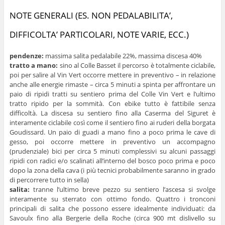
NOTE GENERALI (ES. NON PEDALABILITA’,
DIFFICOLTA’ PARTICOLARI, NOTE VARIE, ECC.)
pendenze:
massima salita pedalabile 22%, massima discesa 40%
tratto a mano:
sino al Colle Basset il percorso è totalmente ciclabile,
poi per salire al Vin Vert occorre mettere in preventivo – in relazione
anche alle energie rimaste – circa 5 minuti a spinta per affrontare un
paio di ripidi tratti su sentiero prima del Colle Vin Vert e l’ultimo
tratto ripido per la sommità. Con ebike tutto è fattibile senza
difficoltà. La discesa su sentiero fino alla Caserma del Siguret è
interamente ciclabile così come il sentiero fino ai ruderi della borgata
Goudissard. Un paio di guadi a mano fino a poco prima le cave di
gesso, poi occorre mettere in preventivo un accompagno
(prudenziale) bici per circa 5 minuti complessivi su alcuni passaggi
ripidi con radici e/o scalinati all’interno del bosco poco prima e poco
dopo la zona della cava (i più tecnici probabilmente saranno in grado
di percorrere tutto in sella)
salita:
tranne l’ultimo breve pezzo su sentiero l’ascesa si svolge
interamente su sterrato con ottimo fondo. Quattro i tronconi
principali di salita che possono essere idealmente individuati: da
Savoulx fino alla Bergerie della Roche (circa 900 mt dislivello su