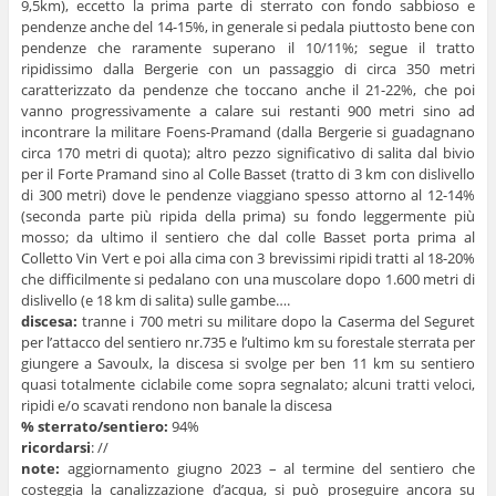
9,5km), eccetto la prima parte di sterrato con fondo sabbioso e
pendenze anche del 14-15%, in generale si pedala piuttosto bene con
pendenze che raramente superano il 10/11%; segue il tratto
ripidissimo dalla Bergerie con un passaggio di circa 350 metri
caratterizzato da pendenze che toccano anche il 21-22%, che poi
vanno progressivamente a calare sui restanti 900 metri sino ad
incontrare la militare Foens-Pramand (dalla Bergerie si guadagnano
circa 170 metri di quota); altro pezzo significativo di salita dal bivio
per il Forte Pramand sino al Colle Basset (tratto di 3 km con dislivello
di 300 metri) dove le pendenze viaggiano spesso attorno al 12-14%
(seconda parte più ripida della prima) su fondo leggermente più
mosso; da ultimo il sentiero che dal colle Basset porta prima al
Colletto Vin Vert e poi alla cima con 3 brevissimi ripidi tratti al 18-20%
che difficilmente si pedalano con una muscolare dopo 1.600 metri di
dislivello (e 18 km di salita) sulle gambe….
discesa:
tranne i 700 metri su militare dopo la Caserma del Seguret
per l’attacco del sentiero nr.735 e l’ultimo km su forestale sterrata per
giungere a Savoulx, la discesa si svolge per ben 11 km su sentiero
quasi totalmente ciclabile come sopra segnalato; alcuni tratti veloci,
ripidi e/o scavati rendono non banale la discesa
% sterrato/sentiero:
94%
ricordarsi
: //
note:
aggiornamento giugno 2023 – al termine del sentiero che
costeggia la canalizzazione d’acqua, si può proseguire ancora su