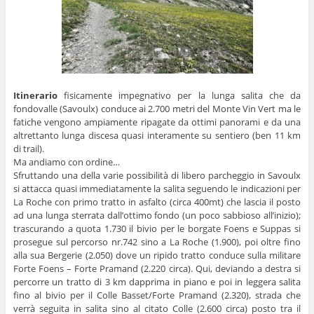
Itinerario
fisicamente impegnativo per la lunga salita che da
fondovalle (Savoulx) conduce ai 2.700 metri del Monte Vin Vert ma le
fatiche vengono ampiamente ripagate da ottimi panorami e da una
altrettanto lunga discesa quasi interamente su sentiero (ben 11 km
di trail).
Ma andiamo con ordine…
Sfruttando una della varie possibilità di libero parcheggio in Savoulx
si attacca quasi immediatamente la salita seguendo le indicazioni per
La Roche con primo tratto in asfalto (circa 400mt) che lascia il posto
ad una lunga sterrata dall’ottimo fondo (un poco sabbioso all’inizio);
trascurando a quota 1.730 il bivio per le borgate Foens e Suppas si
prosegue sul percorso nr.742 sino a La Roche (1.900), poi oltre fino
alla sua Bergerie (2.050) dove un ripido tratto conduce sulla militare
Forte Foens – Forte Pramand (2.220 circa). Qui, deviando a destra si
percorre un tratto di 3 km dapprima in piano e poi in leggera salita
fino al bivio per il Colle Basset/Forte Pramand (2.320), strada che
verrà seguita in salita sino al citato Colle (2.600 circa) posto tra il