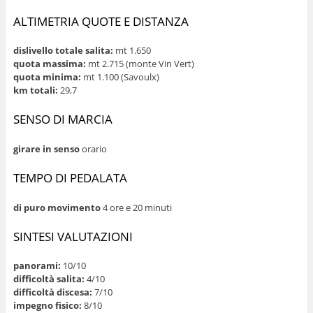
ALTIMETRIA QUOTE E DISTANZA
dislivello totale salita:
mt 1.650
quota massima:
mt 2.715 (monte Vin Vert)
quota minima:
mt 1.100 (Savoulx)
km totali:
29,7
SENSO DI MARCIA
girare in senso
orario
TEMPO DI PEDALATA
di puro movimento
4 ore e 20 minuti
SINTESI VALUTAZIONI
panorami:
10/10
difficoltà salita:
4/10
difficoltà discesa:
7/10
impegno fisico:
8/10