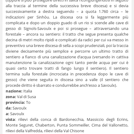
alla traccia al termine della successiva breve discesa) e si devia
successivamente a destra seguendo – a quota 1.760 circa – le
indicazioni per Sinhòu. La discesa ora si fa leggermente più
complicata e dopo un doppio guado di un rio si scende alle cave di
gesso di Signols-Savoulx e poi si prosegue – attraversando una
forestale – ancora su sentiero: il tratto che segue presenta qualche
decina di metri molto ripidi e complicati da radici per cui va messo in
preventivo una breve discesa di sella a scopi prudenziali, poi la traccia
diviene decisamente più semplice e percorre un ultimo tratto di
sentiero a fianco di una canalizzazione d’acqua (versando in cattiva
manutenzione la canalizzazione ogni tanto perde acqua per cui è
quasi certo trovare tratti di fango lungo il sentiero). Il sentiero
termina sulla forestale (incrociata in precedenza dopo le cave di
gesso) che viene seguita in discesa sino a valle (il sentiero che
procede diritto è sbarrato e condurrebbe anch’esso a Savoulx).
nazione:
Italia
zona:
Val di Susa
provincia:
To
da:
Savoulx
a:
Savoulx
vista
: rilievi della conca di Bardonecchia, Massiccio degli Ecrins,
Monte Seguret, Chaberton, Punta Sommeiller, Cima del Vallonetto,
rilievi della Valfredda, rilievi della Val Chisone