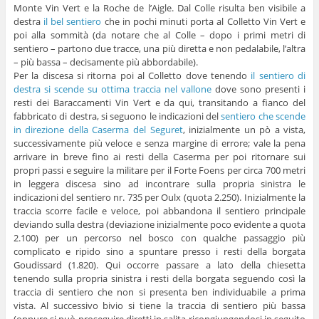
Monte Vin Vert e la Roche de l’Aigle. Dal Colle risulta ben visibile a
destra
il bel sentiero
che in pochi minuti porta al Colletto Vin Vert e
poi alla sommità (da notare che al Colle – dopo i primi metri di
sentiero – partono due tracce, una più diretta e non pedalabile, l’altra
– più bassa – decisamente più abbordabile).
Per la discesa si ritorna poi al Colletto dove tenendo
il sentiero di
destra si scende su ottima traccia nel vallone
dove sono presenti i
resti dei Baraccamenti Vin Vert e da qui, transitando a fianco del
fabbricato di destra, si seguono le indicazioni del
sentiero che scende
in direzione della Caserma del Seguret
, inizialmente un pò a vista,
successivamente più veloce e senza margine di errore; vale la pena
arrivare in breve fino ai resti della Caserma per poi ritornare sui
propri passi e seguire la militare per il Forte Foens per circa 700 metri
in leggera discesa sino ad incontrare sulla propria sinistra le
indicazioni del sentiero nr. 735 per Oulx (quota 2.250). Inizialmente la
traccia scorre facile e veloce, poi abbandona il sentiero principale
deviando sulla destra (deviazione inizialmente poco evidente a quota
2.100) per un percorso nel bosco con qualche passaggio più
complicato e ripido sino a spuntare presso i resti della borgata
Goudissard (1.820). Qui occorre passare a lato della chiesetta
tenendo sulla propria sinistra i resti della borgata seguendo così la
traccia di sentiero che non si presenta ben individuabile a prima
vista. Al successivo bivio si tiene la traccia di sentiero più bassa
(oppure si può proseguire diretti in salita ricongiungendosi in seguito