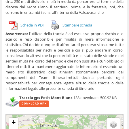
circa 250 mt di dislivello in più in modo da percorrere -al termine della
discesa dal Mont Blanc- il sentiero, prima, e la forestale, poi, che
corrono in entrambi i sensi all’interno della Valsavaranche
Scheda in PDF
Stampare scheda
Avvertenza:
l’utilizzo della traccia è ad esclusivo proprio rischio e lo
scarico è reso disponibile per finalità di mera informazione e
statistica. Chi decide dunque di affrontare il percorso si assume tutte
le responsabilità per rischi e pericoli a cui si può andare in corso,
considerando altresì che la percorribilità e lo stato delle strade e dei
sentieri muta nel corso del tempo e che non sussiste alcun obbligo di
Itinerari-mtb.it a mantenere aggiornate le informazioni essendo un
mero sito illustrativo degli itinerari storicamente percorsi dai
componenti del Team. Itinerari-mtb.it declina pertanto ogni
responsabilità per conseguenze legate all’uso della traccia o delle
informazioni legate alle presente scheda di itinerario
Traccia gps Petit Mont Blanc
138 downloads
500.92 KB
DOWNLOAD GPX
+