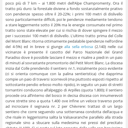
poco più di 7 km – ai 1.800 metri dell’Alpe Champromenty. Ora il
tratto più duro: la forestale diviene a fondo sostanzialmente prativo
con pendenze spesso oltre il 20-22%; i primi 100 metri di dislivello
sono particolarmente difficili, poi le pendenze mediamente tendono
a stare leggermente sotto il 20% ma le energie consumate nel primo
tratto sono state elevate per cui si rischia di dover spingere il mezzo
per i successivi 100 metri di dislivello. L’ultimo tratto prima del Colle
del Mont Blanc ritorna ottimamente pedalabile (pendenze nell’ordine
del 4-5%) ed in breve si giunge
alla sella erbosa
(2.140) nelle cui
vicinanze è presente il casotto del Parco Nazionale del Grand
Paradiso dove è possibile lasciare il mezzo e risalire a piedi in un paio
di minuti al sovrastante promontorio del Petit Mont Blanc. La discesa
inizia dal Colle prendendo il sentiero nr.1, inizialmente poco evidente
(ci si orienta comunque con la palina sentieristica) che dapprima
compie un paio di traversi scorrevoli (ma piuttosto esposti rispetto al
sottostante pendio erboso molto ripido), in seguito un paio di stretti
tornantini conducono all’alpeggio di Arpilles (quota 1.800); il sentiero
procede ora all’interno del bosco in decisa discesa con innumerevoli
curve strette sino a quota 1.400 ove infine un veloce traverso porta
ad incrociare il segnavia nr. 2 per Chèvrere: trattasi di un largo
sentiero che corre seguendo una sotterranea condotta dell’acqua e
che risale in leggerissima salita la Valsavaranche parallelo alla strada
regionale sino a sbucare sulla medesima nei pressi del precitato
abitato (1.100). Ci si porta sul lato opposto della valle con brevissima