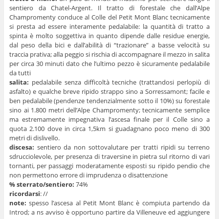
sentiero da Chatel-Argent. Il tratto di forestale che dall’Alpe
Champromenty conduce al Colle del Petit Mont Blanc tecnicamente
si presta ad essere interamente pedalabile: la quantità di tratto a
spinta è molto soggettiva in quanto dipende dalle residue energie,
dal peso della bici e dall’abilità di “trazionare” a basse velocità su
traccia prativa; alla peggio si rischia di accompagnare il mezzo in salita
per circa 30 minuti dato che l’ultimo pezzo è sicuramente pedalabile
da tutti
salita:
pedalabile senza difficoltà tecniche (trattandosi perlopiù di
asfalto) e qualche breve ripido strappo sino a Sorressamont; facile e
ben pedalabile (pendenze tendenzialmente sotto il 10%) su forestale
sino ai 1.800 metri dell’Alpe Champromenty; tecnicamente semplice
ma estremamente impegnativa l’ascesa finale per il Colle sino a
quota 2.100 dove in circa 1,5km si guadagnano poco meno di 300
metri di dislivello.
discesa:
sentiero da non sottovalutare per tratti ripidi su terreno
sdrucciolevole, per presenza di traversine in pietra sul ritorno di vari
tornanti, per passaggi moderatamente esposti su ripido pendio che
non permettono errore di imprudenza o disattenzione
% sterrato/sentiero:
74%
ricordarsi
: //
note:
spesso l’ascesa al Petit Mont Blanc è compiuta partendo da
Introd; a ns avviso è opportuno partire da Villeneuve ed aggiungere