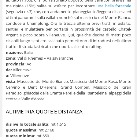
ma ripida (15%) salita su asfalto per incontrare
una bella forestale
(segnavia nr.3) che, con andamento pianeggiante/leggera discesa ed
ottimi panorami sulla vallata nonchè sul massiccio del Monte Bianco,
conduce a Champlong. Ora la traccia alterna brevi tratti in asfalto,
sentieri e mulattiere per portarsi in prossimità del castello Chatel-
Argent a picco sopra Villeneuve. Qui, qualche decina di metri poco
ciclabili lungo sentiero scalinato permettono di introdursi nell’ultimo
tratto di strada lastricata che riporta al centro rafting.
nazione:
Italia
zona:
Val di Rhemes – Valsavaranche
provincia:
Ao
da:
Villeneuve
a:
Villeneuve
vista
: Massiccio del Monte Bianco, Massiccio del Monte Rosa, Monte
Cervino e Dent D’Herens, Grand Combin, Massiccio del Gran
Paradiso, ghiacciai della Granta Parei e della Tsanteleina, alpeggi della
centrale Valle d’Aosta
ALTIMETRIA QUOTE E DISTANZA
dislivello totale salita:
mt 1.615
quota massima:
mt 2.160
quota minima:
mt 650