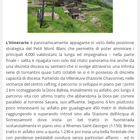
L’itinerario
è panoramicamente appagante in virtù della posizione
strategica del Petit Mont Blanc che permette di poter ammirare i
principali 4.000 valdostani; la lunga ed impegnativa – nella parte
finale – salita è ripagata non solo dal citato panorama ma anche da
una discreta discesa su sentiero che si svolge attraverso una infinita
serie di tornantini quasi tutti ciclabili se si è in possesso di discrete
capacità di discesa. Partendo da Villeneuve (frazione Chavonne), nelle
vicinanze del centro rafting, il percorso si sviluppa in piano per i primi
2 km costeggiando la Dora Baltea, inizialmente su asfalto, poi lungo il
percorso vita con ultimo tratto che abbandona la Dora per correre
parallelo al torrente Savara, suo affluente. Seguono 6 km piuttosto
poco interessanti su asfalto per guadagnare 450 metri di dislivello
raggiungendo e superando Introd sino alla Stazione dell’Acqua di
Sorressamont dove inizia un bel tratto in fuoristrada
sostanzialmente in piano sino a Rhemes Saint-Georges (1.150). Breve
tratto in asfalto sino a quota 1.230 e poi inizia una bella forestale che
con pendenze pedalabili conduce senza particolari affanni – ed in