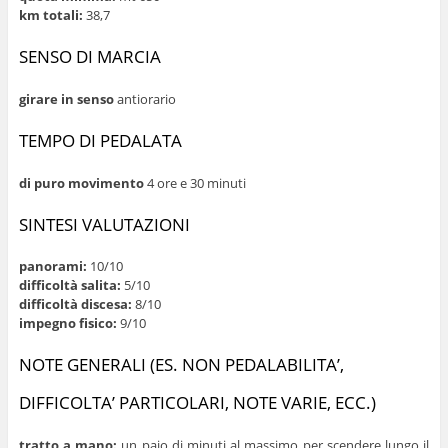
km totali:
38,7
SENSO DI MARCIA
girare in senso
antiorario
TEMPO DI PEDALATA
di puro movimento
4 ore e 30 minuti
SINTESI VALUTAZIONI
panorami:
10/10
difficoltà salita:
5/10
difficoltà discesa:
8/10
impegno fisico:
9/10
NOTE GENERALI (ES. NON PEDALABILITA’,
DIFFICOLTA’ PARTICOLARI, NOTE VARIE, ECC.)
tratto a mano:
un paio di minuti al massimo per scendere lungo il