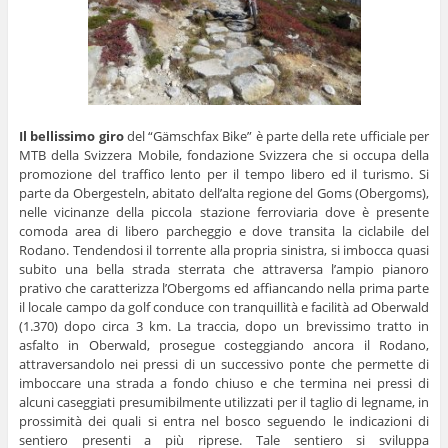
Il bellissimo giro
del “Gämschfax Bike” è parte della rete ufficiale per
MTB della Svizzera Mobile, fondazione Svizzera che si occupa della
promozione del traffico lento per il tempo libero ed il turismo. Si
parte da Obergesteln, abitato dell’alta regione del Goms (Obergoms),
nelle vicinanze della piccola stazione ferroviaria dove è presente
comoda area di libero parcheggio e dove transita la ciclabile del
Rodano. Tendendosi il torrente alla propria sinistra, si imbocca quasi
subito una bella strada sterrata che attraversa l’ampio pianoro
prativo che caratterizza l’Obergoms ed affiancando nella prima parte
il locale campo da golf conduce con tranquillità e facilità ad Oberwald
(1.370) dopo circa 3 km. La traccia, dopo un brevissimo tratto in
asfalto in Oberwald, prosegue costeggiando ancora il Rodano,
attraversandolo nei pressi di un successivo ponte che permette di
imboccare una strada a fondo chiuso e che termina nei pressi di
alcuni caseggiati presumibilmente utilizzati per il taglio di legname, in
prossimità dei quali si entra nel bosco seguendo le indicazioni di
sentiero presenti a più riprese. Tale sentiero si sviluppa