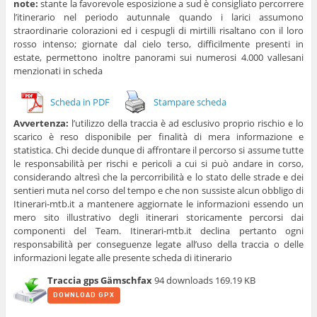
note:
stante la favorevole esposizione a sud è consigliato percorrere
l’itinerario nel periodo autunnale quando i larici assumono
straordinarie colorazioni ed i cespugli di mirtilli risaltano con il loro
rosso intenso; giornate dal cielo terso, difficilmente presenti in
estate, permettono inoltre panorami sui numerosi 4.000 vallesani
menzionati in scheda
Scheda in PDF
Stampare scheda
Avvertenza:
l’utilizzo della traccia è ad esclusivo proprio rischio e lo
scarico è reso disponibile per finalità di mera informazione e
statistica. Chi decide dunque di affrontare il percorso si assume tutte
le responsabilità per rischi e pericoli a cui si può andare in corso,
considerando altresì che la percorribilità e lo stato delle strade e dei
sentieri muta nel corso del tempo e che non sussiste alcun obbligo di
Itinerari-mtb.it a mantenere aggiornate le informazioni essendo un
mero sito illustrativo degli itinerari storicamente percorsi dai
componenti del Team. Itinerari-mtb.it declina pertanto ogni
responsabilità per conseguenze legate all’uso della traccia o delle
informazioni legate alle presente scheda di itinerario
Traccia gps Gämschfax
94 downloads
169.19 KB
DOWNLOAD GPX