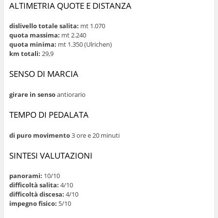
ALTIMETRIA QUOTE E DISTANZA
dislivello totale salita:
mt 1.070
quota massima:
mt 2.240
quota minima:
mt 1.350 (Ulrichen)
km totali:
29,9
SENSO DI MARCIA
girare in senso
antiorario
TEMPO DI PEDALATA
di puro movimento
3 ore e 20 minuti
SINTESI VALUTAZIONI
panorami:
10/10
difficoltà salita:
4/10
difficoltà discesa:
4/10
impegno fisico:
5/10