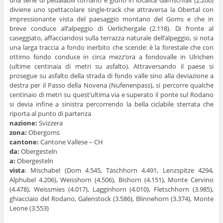
diviene uno spettacolare single-track che attraversa la Obertal con
impressionante vista del paesaggio montano del Goms e che in
breve conduce all’alpeggio di Üerlichergale (2.118). Di fronte al
caseggiato, affacciandosi sulla terrazza naturale dell’alpeggio, si nota
una larga traccia a fondo inerbito che scende: è la forestale che con
ottimo fondo conduce in circa mezz’ora a fondovalle in Ulrichen
(ultime centinaia di metri su asfalto). Attraversando il paese si
prosegue su asfalto della strada di fondo valle sino alla deviazione a
destra per il Passo della Novena (Nufenenpass), si percorre qualche
centinaio di metri su quest’ultima via e superato il ponte sul Rodano
si devia infine a sinistra percorrendo la bella ciclabile sterrata che
riporta al punto di partenza
nazione:
Svizzera
zona:
Obergoms
cantone:
Cantone Vallese – CH
da:
Obergesteln
a:
Obergesteln
vista
: Mischabel (Dom 4.545, Täschhorn 4.491, Lenzspitze 4294,
Alphubel 4.206), Weisshorn (4.506), Bishorn (4.151), Monte Cervino
(4.478), Weissmies (4.017), Lagginhorn (4.010), Fletschhorn (3.985),
ghiacciaio del Rodano, Galenstock (3.586), Blinnehorn (3.374), Monte
Leone (3.553)