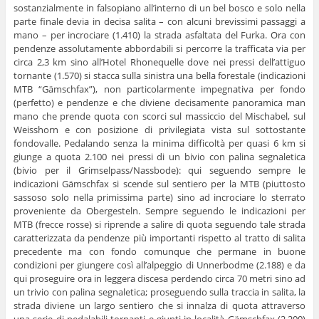
sostanzialmente in falsopiano all’interno di un bel bosco e solo nella
parte finale devia in decisa salita – con alcuni brevissimi passaggi a
mano – per incrociare (1.410) la strada asfaltata del Furka. Ora con
pendenze assolutamente abbordabili si percorre la trafficata via per
circa 2,3 km sino all’Hotel Rhonequelle dove nei pressi dell’attiguo
tornante (1.570) si stacca sulla sinistra una bella forestale (indicazioni
MTB “Gämschfax”), non particolarmente impegnativa per fondo
(perfetto) e pendenze e che diviene decisamente panoramica man
mano che prende quota con scorci sul massiccio del Mischabel, sul
Weisshorn e con posizione di privilegiata vista sul sottostante
fondovalle. Pedalando senza la minima difficoltà per quasi 6 km si
giunge a quota 2.100 nei pressi di un bivio con palina segnaletica
(bivio per il Grimselpass/Nassbode): qui seguendo sempre le
indicazioni Gämschfax si scende sul sentiero per la MTB (piuttosto
sassoso solo nella primissima parte) sino ad incrociare lo sterrato
proveniente da Obergesteln. Sempre seguendo le indicazioni per
MTB (frecce rosse) si riprende a salire di quota seguendo tale strada
caratterizzata da pendenze più importanti rispetto al tratto di salita
precedente ma con fondo comunque che permane in buone
condizioni per giungere così all’alpeggio di Unnerbodme (2.188) e da
qui proseguire ora in leggera discesa perdendo circa 70 metri sino ad
un trivio con palina segnaletica; proseguendo sulla traccia in salita, la
strada diviene un largo sentiero che si innalza di quota attraverso
una serie di pedalabili tornanti e giunti in località Gämschfax (2.200)