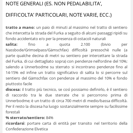
NOTE GENERALI (ES. NON PEDALABILITA’,
DIFFICOLTA’ PARTICOLARI, NOTE VARIE, ECC.)
tratto a mano:
un paio di minuti al massimo nel tratto di sentiero
che intercetta la strada del Furka a seguito di alcuni passaggi ripidi su
fondo accidentato e/o per la presenza di ostacoli naturali
salita:
fino a quota 2.100 (bivio per
Nassbode/Grimselpass/Gämschfax) difficoltà pressochè nulle (a
parte qualche decina di metri su sentiero per intercettare la strada
del Furka, di cui dettagliato sopra) con pendenze nell’ordine del 10%;
salendo a Unnerbodme su sterrato si incontrano pendenze fino al
14-15% ed infine un tratto significativo di salita lo si percorre sul
sentiero del Gämschfax con pendenze al massimo del 10% e fondo
piuttosto facile
discesa:
il tratto più tecnico, se così possiamo definirlo, è il sentiero
di raccordo tra le due sterrate che si percorrono prima di
Unnerbodme; è un tratto di circa 700 metri di medio/bassa difficoltà.
Per il resto la discesa ha luogo sostanzialmente sempre su facilissime
forestali
% sterrato/sentiero:
84%
ricordarsi
: portare carta di entità per transito nel territorio della
Confederazione Elvetica