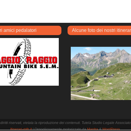
ri amici pedalatori
Alcune foto dei nostri itinerar
i i diritti riservati, vietata la riproduzione dei contenuti. Tutela Studio Legale Associ
Itinerari-mtb.it
| Orgogliosamente motorizzato da
Mantra
&
WordPress.