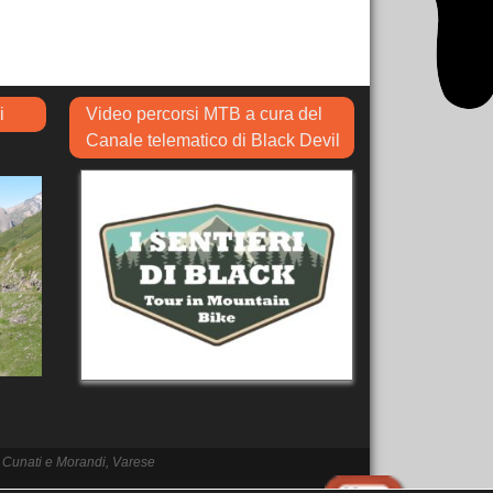
i
Video percorsi MTB a cura del
Canale telematico di Black Devil
ato Cunati e Morandi, Varese