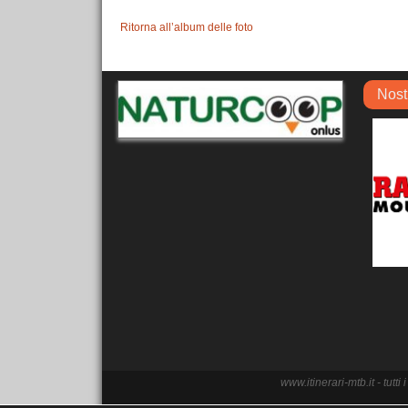
Ritorna all’album delle foto
Nost
www.itinerari-mtb.it - tutt