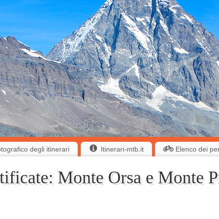
ografico degli itinerari
Itinerari-mtb.it
Elenco dei pe
tificate: Monte Orsa e Monte P