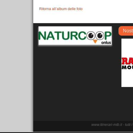
Ritorna all’album delle foto
Nost
www.itinerari-mtb.it - tutt