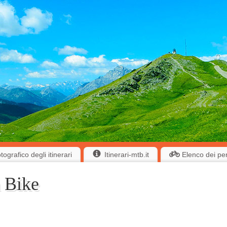
ografico degli itinerari
Itinerari-mtb.it
Elenco dei pe
 Bike