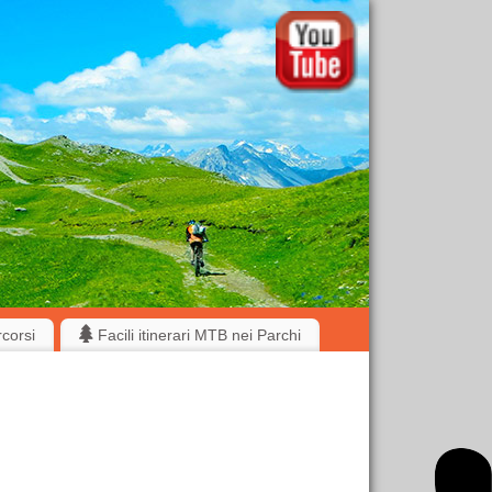
rcorsi
Facili itinerari MTB nei Parchi