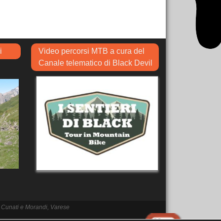
i
Video percorsi MTB a cura del
Canale telematico di Black Devil
ato Cunati e Morandi, Varese