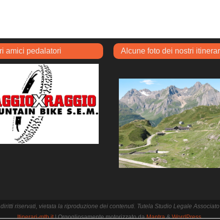
ri amici pedalatori
Alcune foto dei nostri itinerar
i i diritti riservati, vietata la riproduzione dei contenuti. Tutela Studio Legale Associ
Itinerari-mtb.it
| Orgogliosamente motorizzato da
Mantra
&
WordPress.