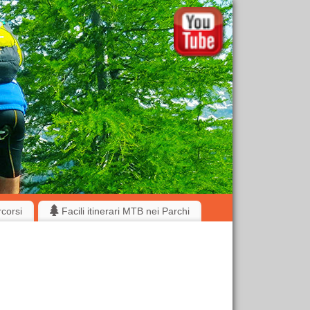
rcorsi
Facili itinerari MTB nei Parchi