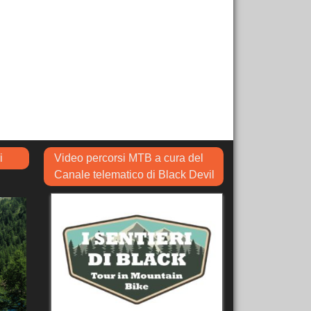
i
Video percorsi MTB a cura del
Canale telematico di Black Devil