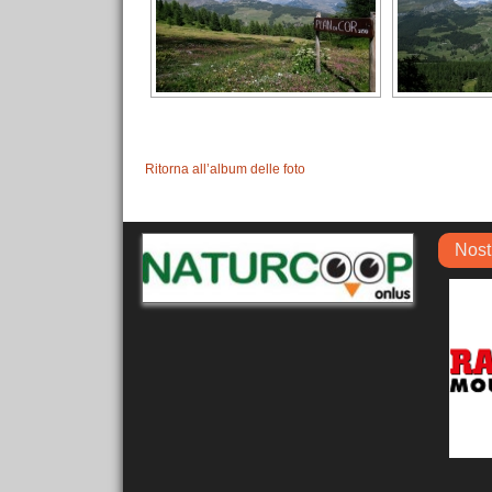
Ritorna all’album delle foto
Nost