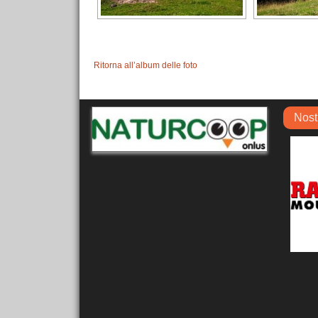
Ritorna all’album delle foto
Nost