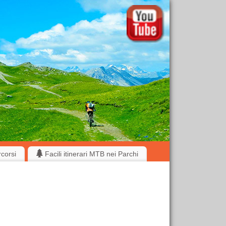
rcorsi
Facili itinerari MTB nei Parchi