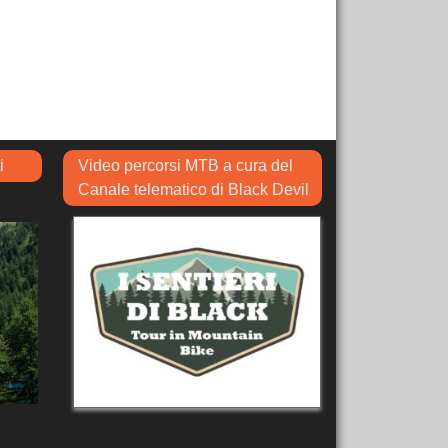
i
Video percorsi MTB a cura del
Canale telematico di Black Devil