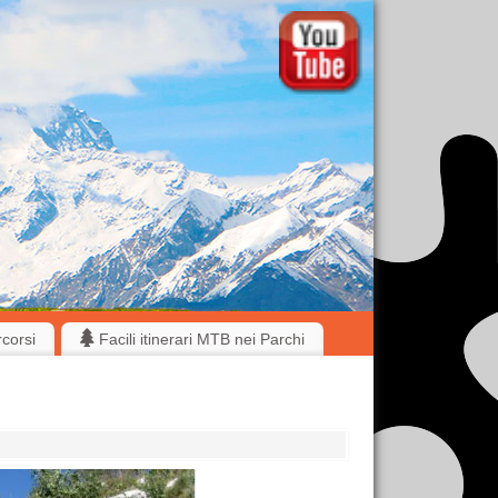
rcorsi
Facili itinerari MTB nei Parchi